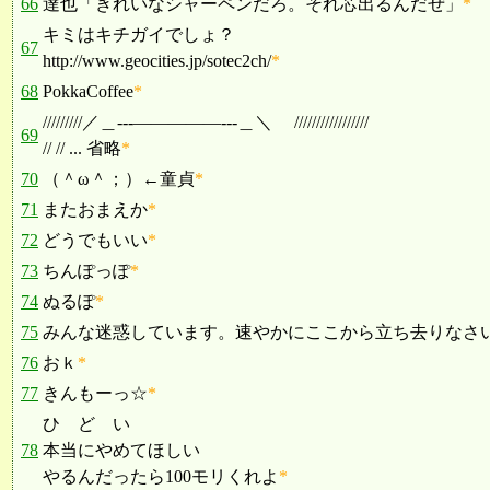
66
達也「きれいなシャーペンだろ。それ芯出るんだぜ」
*
キミはキチガイでしょ？
67
http://www.geocities.jp/sotec2ch/
*
68
PokkaCoffee
*
/////////／＿---―――――---＿＼ /////////////////
69
// // ... 省略
*
70
（＾ω＾；）←童貞
*
71
またおまえか
*
72
どうでもいい
*
73
ちんぽっぽ
*
74
ぬるぽ
*
75
みんな迷惑しています。速やかにここから立ち去りなさ
76
おｋ
*
77
きんもーっ☆
*
ひ ど い
78
本当にやめてほしい
やるんだったら100モリくれよ
*