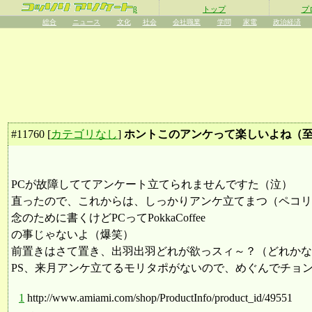
β
トップ
プ
総合
ニュース
文化
社会
会社職業
学問
家電
政治経済
#
11760
[
カテゴリなし
]
ホントこのアンケって楽しいよね（至
PCが故障しててアンケート立てられませんですた（泣）
直ったので、これからは、しっかりアンケ立てまつ（ペコリ
念のために書くけどPCってPokkaCoffee
の事じゃないよ（爆笑）
前置きはさて置き、出羽出羽どれが欲っスィ～？（どれかな
PS、来月アンケ立てるモリタポがないので、めぐんでチョンマゲ
1
http://www.amiami.com/shop/ProductInfo/product_id/49551