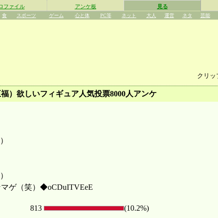
ロファイル
アンケ板
見る
食
スポーツ
ゲーム
心と体
PC等
ネット
大人
運営
ネタ
芸能
クリッ
福）欲しいフィギュア人気投票8000人アンケ
）
）
（笑）◆oCDuITVEeE
813
(10.2%)