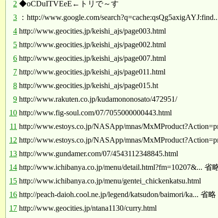
2
◆oCDuITVEeE←トリで～す
3
：http://www.google.com/search?q=cache:qsQg5axigAYJ:find
4
http://www.geocities.jp/keishi_ajs/page003.html
5
http://www.geocities.jp/keishi_ajs/page002.html
6
http://www.geocities.jp/keishi_ajs/page007.html
7
http://www.geocities.jp/keishi_ajs/page011.html
8
http://www.geocities.jp/keishi_ajs/page015.ht
9
http://www.rakuten.co.jp/kudamononosato/472951/
10
http://www.fig-soul.com/07/7055000000443.html
11
http://www.estoys.co.jp/NASApp/mnas/MxMProduct?Action=p
12
http://www.estoys.co.jp/NASApp/mnas/MxMProduct?Action=p
13
http://www.gundamer.com/07/4543112348845.html
14
http://www.ichibanya.co.jp/menu/detail.html?fm=10207&... 省
15
http://www.ichibanya.co.jp/menu/gentei_chickenkatsu.html
16
http://peach-daioh.cool.ne.jp/legend/katsudon/baimori/ka... 省略
17
http://www.geocities.jp/ntana1130/curry.html