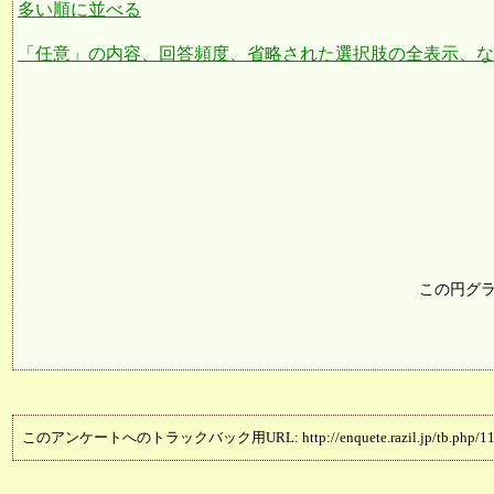
多い順に並べる
「任意」の内容、回答頻度、省略された選択肢の全表示、な
この円グ
このアンケートへのトラックバック用URL: http://enquete.razil.jp/tb.php/11