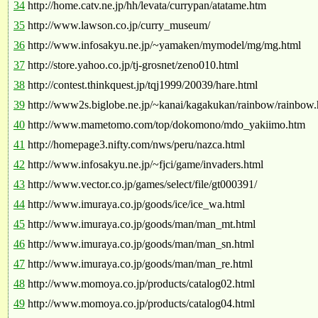
34
http://home.catv.ne.jp/hh/levata/currypan/atatame.htm
35
http://www.lawson.co.jp/curry_museum/
36
http://www.infosakyu.ne.jp/~yamaken/mymodel/mg/mg.html
37
http://store.yahoo.co.jp/tj-grosnet/zeno010.html
38
http://contest.thinkquest.jp/tqj1999/20039/hare.html
39
http://www2s.biglobe.ne.jp/~kanai/kagakukan/rainbow/rainbow
40
http://www.mametomo.com/top/dokomono/mdo_yakiimo.htm
41
http://homepage3.nifty.com/nws/peru/nazca.html
42
http://www.infosakyu.ne.jp/~fjci/game/invaders.html
43
http://www.vector.co.jp/games/select/file/gt000391/
44
http://www.imuraya.co.jp/goods/ice/ice_wa.html
45
http://www.imuraya.co.jp/goods/man/man_mt.html
46
http://www.imuraya.co.jp/goods/man/man_sn.html
47
http://www.imuraya.co.jp/goods/man/man_re.html
48
http://www.momoya.co.jp/products/catalog02.html
49
http://www.momoya.co.jp/products/catalog04.html