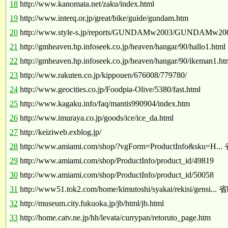
18
http://www.kanomata.net/zaku/index.html
19
http://www.interq.or.jp/great/bike/guide/gundam.htm
20
http://www.style-s.jp/reports/GUNDAMw2003/GUNDAMw200
21
http://gmheaven.hp.infoseek.co.jp/heaven/hangar/90/hallo1.html
22
http://gmheaven.hp.infoseek.co.jp/heaven/hangar/90/ikeman1.ht
23
http://www.rakuten.co.jp/kippouen/676008/779780/
24
http://www.geocities.co.jp/Foodpia-Olive/5380/fast.html
25
http://www.kagaku.info/faq/mantis990904/index.htm
26
http://www.imuraya.co.jp/goods/ice/ice_da.html
27
http://keiziweb.exblog.jp/
28
http://www.amiami.com/shop/?vgForm=ProductInfo&sku=H..
29
http://www.amiami.com/shop/ProductInfo/product_id/49819
30
http://www.amiami.com/shop/ProductInfo/product_id/50058
31
http://www51.tok2.com/home/kimutoshi/syakai/rekisi/gensi...
32
http://museum.city.fukuoka.jp/jb/html/jb.html
33
http://home.catv.ne.jp/hh/levata/currypan/retoruto_page.htm