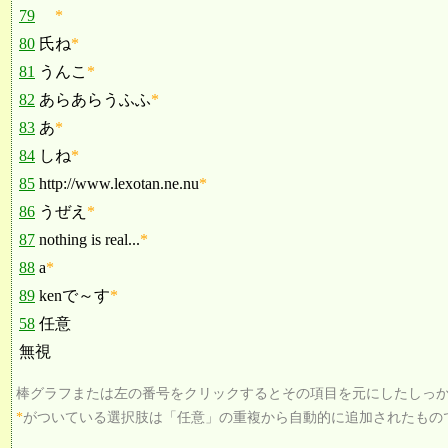
79
*
80
氏ね
*
81
うんこ
*
82
あらあらうふふ
*
83
あ
*
84
しね
*
85
http://www.lexotan.ne.nu
*
86
うぜえ
*
87
nothing is real...
*
88
a
*
89
kenで～す
*
58
任意
無視
棒グラフまたは左の番号をクリックするとその項目を元にしたしっ
*
がついている選択肢は「任意」の重複から自動的に追加されたもの