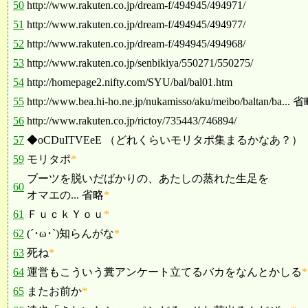
50
http://www.rakuten.co.jp/dream-f/494945/494971/
51
http://www.rakuten.co.jp/dream-f/494945/494977/
52
http://www.rakuten.co.jp/dream-f/494945/494968/
53
http://www.rakuten.co.jp/senbikiya/550271/550275/
54
http://homepage2.nifty.com/SYU/bal/bal01.htm
55
http://www.bea.hi-ho.ne.jp/nukamisso/aku/meibo/baltan/ba... 
56
http://www.rakuten.co.jp/rictoy/735443/746894/
57
◆oCDuITVEeE （どれくらいモリタポ集まるかなあ？）
59
モリタポ
*
ブーツを脱いだばかりの、あたしの蒸れた生足を
60
オマエの... 省略
*
61
ＦｕｃｋＹｏｕ
*
62
(´･ω･`)知らんがな
*
63
死ね
*
64
運営もこういう糞アンケート立てるバカをなんとかしる
*
65
またお前か
*