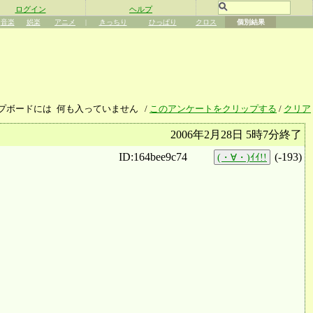
ログイン
ヘルプ
音楽
娯楽
アニメ
|
きっちり
ひっぱり
クロス
個別結果
プボードには
何も入っていません
/
このアンケートをクリップする
/
クリア
2006年2月28日 5時7分終了
ID:164bee9c74
(
-193
)
(・∀・)ｲｲ!!