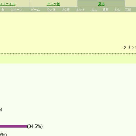
ロファイル
アンケ板
見る
食
スポーツ
ゲーム
心と体
PC等
ネット
大人
運営
ネタ
芸能
クリッ
)
(34.5%)
.5%)