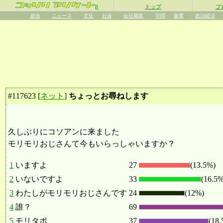
β
トップ
プ
総合
ニュース
文化
社会
会社職業
学問
家電
政治経済
#
117623
[
ネット
]
ちょっとお尋ねします
久しぶりにコソアンに来ました
モリモリおじさんて今もいらっしゃいますか？
1
いますよ
27
(13.5%)
2
いないですよ
33
(16.5%
3
わたしがモリモリおじさんです
24
(12%)
4
誰？
69
5
モリタポ
37
(18