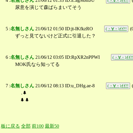
4 :
名無しさん
21/06/12 01:33 ID:E.ag9lbmJU
(・∀・)ｲｲ!!
尿意を演じて森ばらまいてそう
5 :
名無しさん
21/06/12 01:50 ID:jt-IKfkzRO
(
(・∀・)ｲｲ!!
ずっと見てないけど正式に引退した？
6 :
名無しさん
21/06/12 03:05 ID:RpXR2nPPWI
(・∀・)ｲｲ!
MOK氏なら知ってる
7 :
名無しさん
21/06/12 08:13 ID:u_DHg.ae-8
(・∀・)ｲｲ!!
.🌲
🌲🌲
板に戻る
全部
前100
最新50