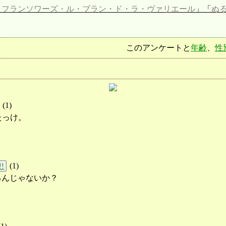
・フランソワーズ・ル・ブラン・ド・ラ・ヴァリエール
」「
ぬ
このアンケートと
年齢
、
性
(
1
)
たっけ。
(
1
)
!!
るんじゃないか？