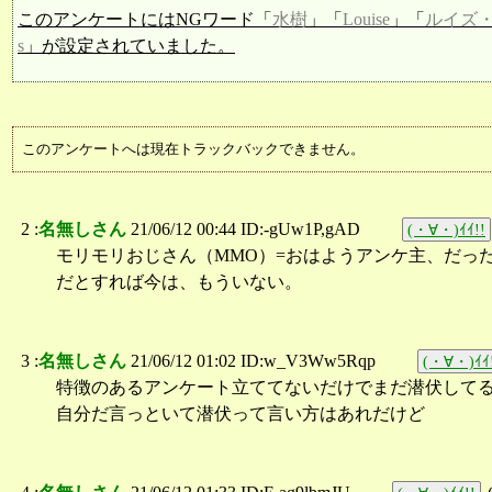
このアンケートにはNGワード「
水樹
」「
Louise
」「
ルイズ
s
」が設定されていました。
このアンケートへは現在トラックバックできません。
2 :
名無しさん
21/06/12 00:44 ID:-gUw1P,gAD
(・∀・)ｲｲ!!
モリモリおじさん（MMO）=おはようアンケ主、だっ
だとすれば今は、もういない。
3 :
名無しさん
21/06/12 01:02 ID:w_V3Ww5Rqp
(・∀・)ｲｲ
特徴のあるアンケート立ててないだけでまだ潜伏して
自分だ言っといて潜伏って言い方はあれだけど