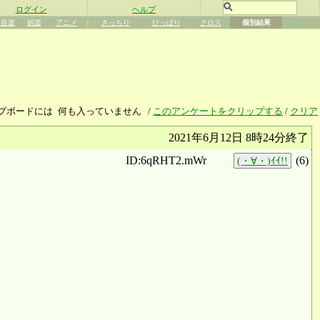
ログイン
ヘルプ
音楽
娯楽
アニメ
|
きっちり
ひっぱり
クロス
個別結果
プボードには
何も入っていません
/
このアンケートをクリップする
/
クリア
2021年6月12日 8時24分終了
ID:6qRHT2.mWr
(
6
)
(・∀・)ｲｲ!!