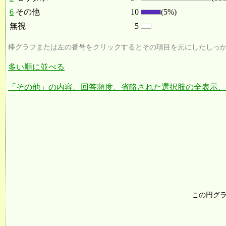
6
その他
10
(5%)
無視
5
棒グラフまたは左の番号をクリックするとその項目を元にしたしっ
多い順に並べる
「その他」の内容、回答頻度、省略された選択肢の全表示、
この円グ