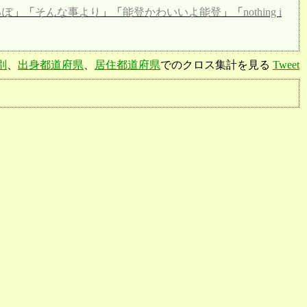
るぽ
」「
そんな事より
」「
能登かわいいよ能登
」「
nothing i
別
、
出身都道府県
、
居住都道府県
でのクロス集計を見る
Tweet