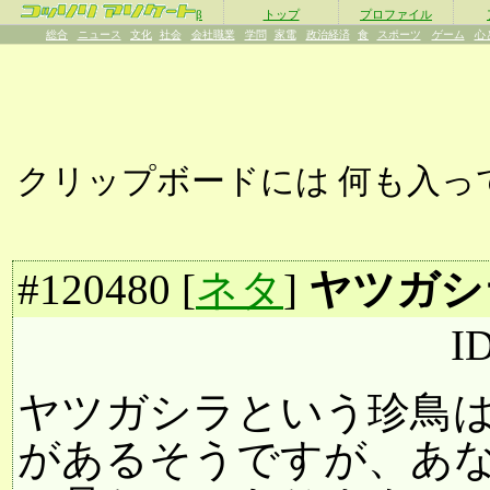
β
トップ
プロファイル
総合
ニュース
文化
社会
会社職業
学問
家電
政治経済
食
スポーツ
ゲーム
心
クリップボードには
何も入っ
#
120480
[
ネタ
]
ヤツガシ
I
ヤツガシラという珍鳥
があるそうですが、あ