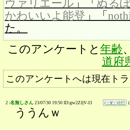
ヴァリエール
」「
ぬる
かわいいよ能登
」「
noth
た。
このアンケートと
年齢
道府
このアンケートへは現在トラ
2 :
名無しさん
23/07/30 19:50 ID:gw2ZJjV-I3
(
(・∀・)ｲｲ!!
ううんｗ