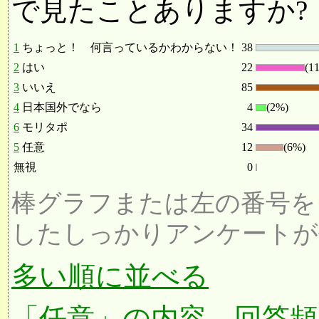
で見たことありますか?
1
ちょっと！ 何言っているかわからない！
38
2
はい
22
(1
3
いいえ
85
4
日本国外でなら
4
(2%)
6
モリタポ
34
5
任意
12
(6%)
無視
0
棒グラフまたは左の番号を
したしっかりアンケートが
多い順に並べる
「任意」の内容、回答頻