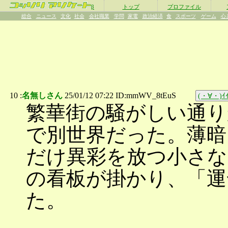
β
トップ
プロファイル
総合
ニュース
文化
社会
会社職業
学問
家電
政治経済
食
スポーツ
ゲーム
心
10 :
名無しさん
25/01/12 07:22 ID:mmWV_8tEuS
(・∀・)ｲｲ
繁華街の騒がしい通り
で別世界だった。薄暗
だけ異彩を放つ小さな
の看板が掛かり、「運
た。