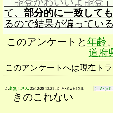
「
能登かわいいよ能登
て、
部分的に一致して
るので結果が偏ってい
このアンケートと
年齢
道府
このアンケートへは現在トラ
2 :
名無しさん
25/12/28 13:21 ID:lVxKwH1XlL
(・∀・)ｲｲ!!
きのこれない