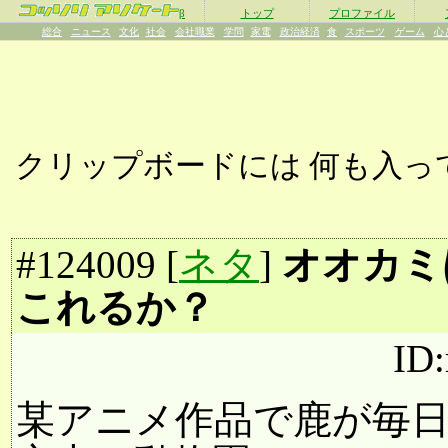
β
トップ
プロファイル
総合
ニュース
文化
社会
会社職業
学問
家電
政治経済
食
スポーツ
ゲーム
心
クリップボードには
何も入っ
#
124009
[
ネタ
]
オオカミ
これるか？
ID
某アニメ作品で鹿が毎