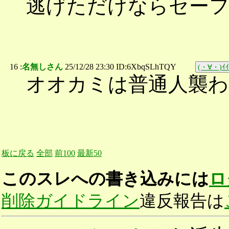
逃げただけならセー
16 :
名無しさん
25/12/28 23:30 ID:6XbqSLhTQY
(・∀・)ｲｲ
オオカミは普通人襲わ
板に戻る
全部
前100
最新50
このスレへの書き込みには
ロ
削除ガイドライン
違反報告は