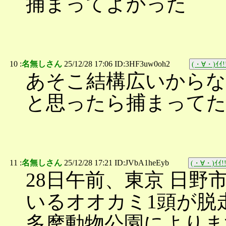
捕まってよかった
10 :
名無しさん
25/12/28 17:06 ID:3HF3uw0oh2
(・∀・)ｲｲ!
あそこ結構広いからな
と思ったら捕まって
11 :
名無しさん
25/12/28 17:21 ID:JVbA1heEyb
(・∀・)ｲｲ!
28日午前、東京 日
いるオオカミ1頭が脱
多摩動物公園によりま