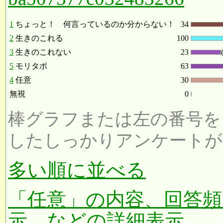
1
ちょっと！ 何言っているのか分からない！
34
2
生きのこれる
100
3
生きのこれない
23
5
モリタポ
63
4
任意
30
無視
0
棒グラフまたは左の番号を
したしっかりアンケートが
多い順に並べる
「任意」の内容、回答頻
示、などの詳細表示