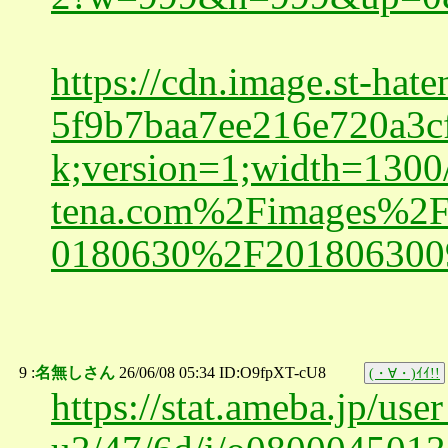
https://cdn.image.st-ha
5f9b7baa7ee216e720a3c
k;version=1;width=130
tena.com%2Fimages%2F
0180630%2F2018063009
9 :
名無しさん
26/06/08 05:34 ID:O9fpXT-cU8
(・∀・)ｲｲ!!
https://stat.ameba.jp/u