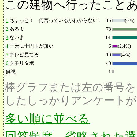
この建物へ行ったこと
1
ちょっと！ 何言っているかわからない！
15
(6%)
2
あるよ
78
3
ないよ
101
4
手元に十円玉が無い
6
(2.4%)
5
テレビ見てろ
10
(4%)
6
タモリタポ
40
無視
1
棒グラフまたは左の番号を
したしっかりアンケートが
多い順に並べる
回答頻度、省略された