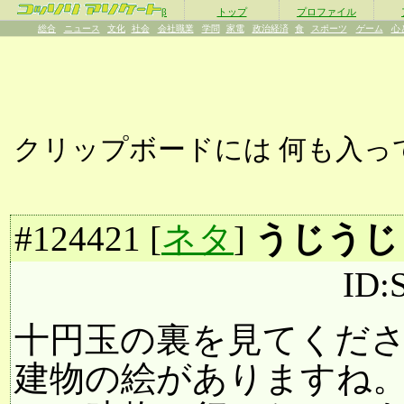
β
トップ
プロファイル
総合
ニュース
文化
社会
会社職業
学問
家電
政治経済
食
スポーツ
ゲーム
心
クリップボードには
何も入っ
#
124421
[
ネタ
]
うじうじ
ID
十円玉の裏を見てくだ
建物の絵がありますね