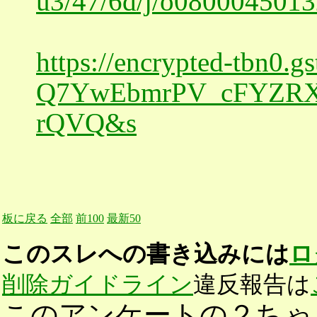
u3/47/6d/j/o080004501
https://encrypted-tbn0.
Q7YwEbmrPV_cFYZRX
rQVQ&s
板に戻る
全部
前100
最新50
このスレへの書き込みには
ロ
削除ガイドライン
違反報告は
このアンケートの２ちゃ