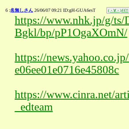
6 :
名無しさん
26/06/07 09:21 ID:gH-GUA6esT
(・∀・)ｲｲ!!
https://www.nhk.jp/g/
Bgkl/bp/pP1OgaXOmN/
https://news.yahoo.co.j
e06ee01e0716e45808c
https://www.cinra.net/a
_edteam