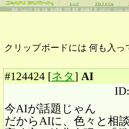
β
トップ
プロファイル
総合
ニュース
文化
社会
会社職業
学問
家電
政治経済
食
スポーツ
ゲーム
心
クリップボードには
何も入っ
#
124424
[
ネタ
]
AI
ID
今AIが話題じゃん
だからAIに、色々と相