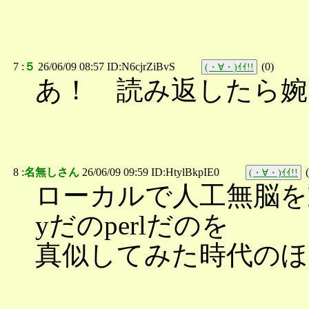
7 :
５
26/06/09 08:57 ID:N6cjrZiBvS
(
0
)
(・∀・)ｲｲ!!
あ！ 読み返したら婉
8 :
名無しさん
26/06/09 09:59 ID:HtylBkpIE0
(
(・∀・)ｲｲ!!
ローカルで人工無脳を
yだのperlだのを
真似してみた時代の