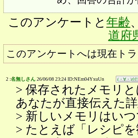
このアンケートと
年齢
道府
このアンケートへは現在トラ
2 :
名無しさん
26/06/08 23:24 ID:NEm04YxuUn
(・∀・)ｲｲ!
> 保存されたメモリとは
あなたが直接伝えた詳
> 新しいメモリはい
> たとえば「レシピ