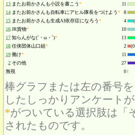
13
またお前かさんも小説を書こう
*
11
14
またお前かさんも自転車にアヒル隊長をつけよう
*
8
15
またお前かさんも生成AI依存症になろう
*
4
16
JR貨物
*
10
17
知らんがな(´・ω・`)
*
13
18
任侠団体山口組
*
2
(
19
働け
*
11
2
その他
27
無視
0
棒グラフまたは左の番号を
したしっかりアンケートが
*
がついている選択肢は「
されたものです。