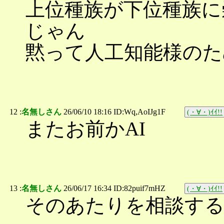
上位種族が下位種族に
じゃん
黙って人工知能様のた
12 :
名無しさん
26/06/10 18:16 ID:Wq,AoIJg1F
(・∀・)ｲｲ!!
またお前かAI
13 :
名無しさん
26/06/17 16:34 ID:82puif7mHZ
(・∀・)ｲｲ!!
そのあたりを相談す