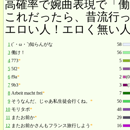
高確率で婉曲表現で「
これだったら、昔流行
エロい人！エロく無い
1
(´・ω・`)知らんがな
58
3
働け！
56
4
773
*
5
5
5f2
*
5
6
f9a
*
2
(
7
9b3
*
3
(
8
Arbeit macht frei
*
7
9
そうなんだ、じゃあ私生徒会行くね。
*
50
10
モリタポ
*
48
11
またお前か
*
29
12
またお前かさんもフランス旅行しよう
*
16