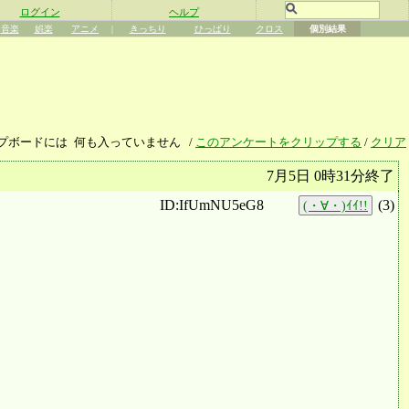
ログイン
ヘルプ
音楽
娯楽
アニメ
|
きっちり
ひっぱり
クロス
個別結果
プボードには
何も入っていません
/
このアンケートをクリップする
/
クリア
7月5日 0時31分終了
ID:IfUmNU5eG8
(
3
)
(・∀・)ｲｲ!!