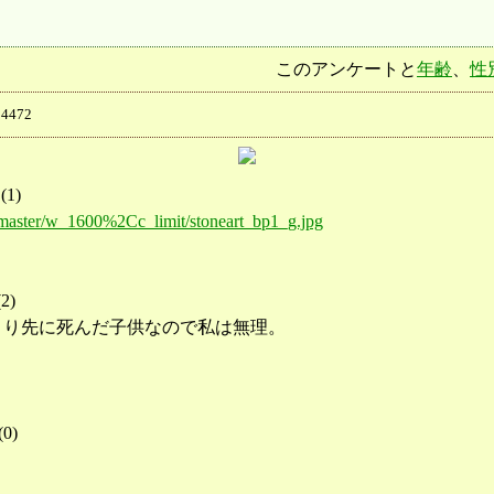
このアンケートと
年齢
、
性
4472
(
1
)
/master/w_1600%2Cc_limit/stoneart_bp1_g.jpg
(
2
)
より先に死んだ子供なので私は無理。
(
0
)