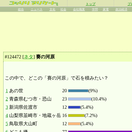
β
トップ
プ
総合
ニュース
文化
社会
会社職業
学問
家電
政治経済
#
124472
[
ネタ
]
賽の河原
この中で、どこの「賽の河原」で石を積みたい？
1
あの世
20
(9%)
2
青森県むつ市・恐山
23
(10.4%)
3
新潟県佐渡市
12
(5.4%)
4
山梨県韮崎市・地蔵ヶ岳
16
(7.2%)
5
鳥取県大山町
12
(5.4%)
6
どこも嫌
77