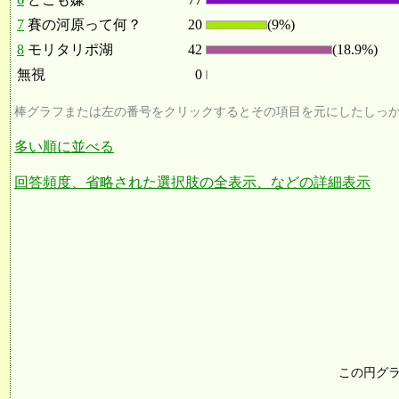
7
賽の河原って何？
20
(9%)
8
モリタリポ湖
42
(18.9%)
無視
0
棒グラフまたは左の番号をクリックするとその項目を元にしたしっ
多い順に並べる
回答頻度、省略された選択肢の全表示、などの詳細表示
この円グ