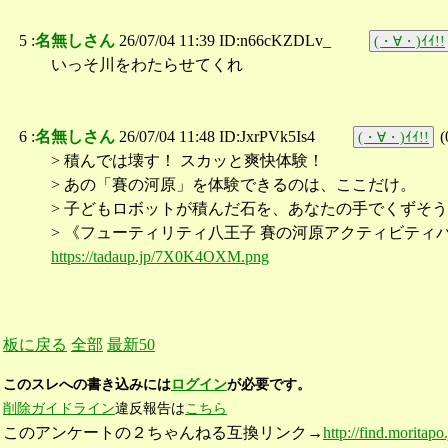
5 :
名無しさん
26/07/04 11:39 ID:n66cKZDLv_
(・∀・)ｲｲ!!
いっそ川をわたらせてくれ
6 :
名無しさん
26/07/04 11:48 ID:JxrPVk5Is4
(
(・∀・)ｲｲ!!
> 積んでは壊す！ スカッと爽快体験！
> あの「賽の河原」を体験できるのは、ここだけ。
> 子どもロボットが積んだ石を、あなたの手でくずそ
> 《フューティリティ八王子 賽の河原アクティビティ
https://tadaup.jp/7X0K4OXM.png
板に戻る
全部
最新50
このスレへの書き込みには
ログイン
が必要です。
削除ガイドライン
違反報告は
こちら
このアンケートの２ちゃんねる互換リンク→
http://find.moritap