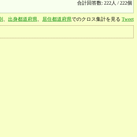
合計回答数: 222人 / 222個
別
、
出身都道府県
、
居住都道府県
でのクロス集計を見る
Tweet