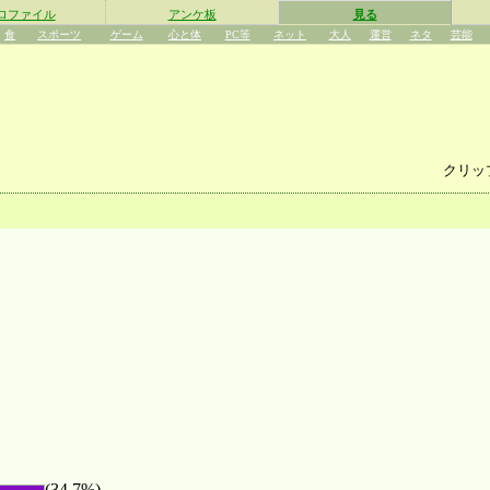
ロファイル
アンケ板
見る
食
スポーツ
ゲーム
心と体
PC等
ネット
大人
運営
ネタ
芸能
クリッ
(34.7%)