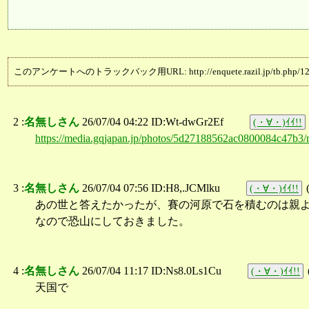
このアンケートへのトラックバック用URL: http://enquete.razil.jp/tb.php/12
2 :
名無しさん
26/07/04 04:22 ID:Wt-dwGr2Ef
(・∀・)ｲｲ!!
https://media.gqjapan.jp/photos/5d27188562ac0800084c47b3
3 :
名無しさん
26/07/04 07:56 ID:H8,.JCMlku
(・∀・)ｲｲ!!
あの世と答えたかったが、賽の河原で石を積むのは親
なので恐山にしておきました。
4 :
名無しさん
26/07/04 11:17 ID:Ns8.0Ls1Cu
(・∀・)ｲｲ!!
天国で