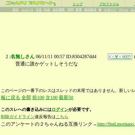
β
トップ
プロファイル
総合
ニュース
文化
社会
会社職業
学問
家電
政治経済
食
スポーツ
ゲーム
心
2 :
名無しさん
06/11/11 00:57 ID:8304287dd4
(・∀・)ｲｲ!!
普通に誰かゲットしそうだな
このページの一番下のレスはスレッドの末尾ではありません。新しい
板に戻る
全部
前100
次100
最新50
このスレへの書き込みには
ログイン
が必要です。
削除ガイドライン
違反報告は
こちら
このアンケートの２ちゃんねる互換リンク→
http://find.moritapo