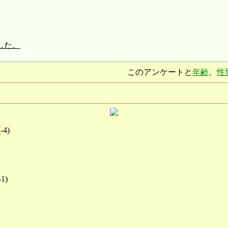
した。
このアンケートと
年齢
、
性
(
-4
)
-1
)