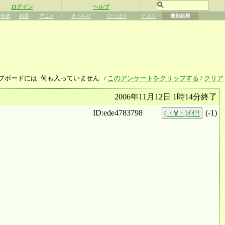
ログイン
ヘルプ
音楽
娯楽
アニメ
|
きっちり
ひっぱり
クロス
個別結果
プボードには
何も入っていません
/
このアンケートをクリップする
/
クリア
2006年11月12日 1時14分終了
ID:ede4783798
(
-1
)
(・∀・)ｲｲ!!