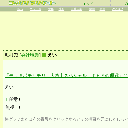
β
トップ
プ
総合
ニュース
文化
社会
会社職業
学問
家電
政治経済
#
14173
[
会社職業
]
し
えい
「モリタポモリモリ 大放出スペシャル ＴＨＥ心理戦」#14
えい
1
任意
0
無視
0
棒グラフまたは左の番号をクリックするとその項目を元にしたしっ