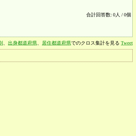
合計回答数: 0人 / 0個
別
、
出身都道府県
、
居住都道府県
でのクロス集計を見る
Tweet