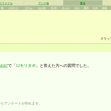
ロファイル
アンケ板
見る
食
スポーツ
ゲーム
心と体
PC等
ネット
大人
運営
ネタ
芸能
クリッ
167
で「
12モリタポ
」と答えた方への質問でした。
かりアンケートが作れます。