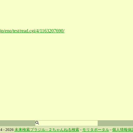
.jp/enq/test/read.cgi/4/1163207690/
4 - 2026
未来検索ブラジル -
２ちゃんねる検索
-
モリタポータル
-
個人情報保