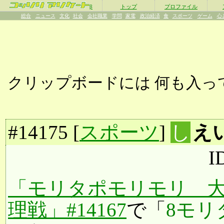
β
トップ
プロファイル
総合
ニュース
文化
社会
会社職業
学問
家電
政治経済
食
スポーツ
ゲーム
心
クリップボードには
何も入っ
#
14175
[
スポーツ
]
し
え
I
「モリタポモリモリ 
理戦」#14167
で「
8モリ