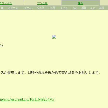
ロファイル
アンケ板
見る
食
スポーツ
ゲーム
心と体
PC等
ネット
大人
運営
ネタ
芸能
4
)
レスが存在します。日時や流れを確かめて書き込みをお願いします。
.jp/enq/test/read.cgi/10/1164923470/