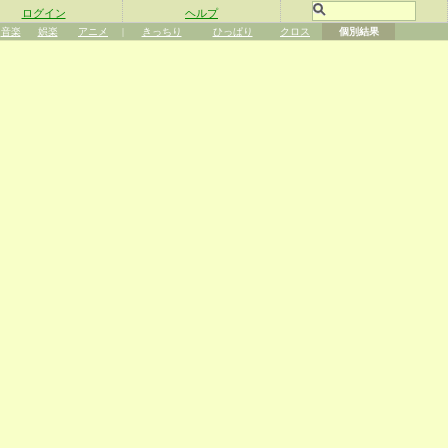
ログイン
ヘルプ
音楽
娯楽
アニメ
|
きっちり
ひっぱり
クロス
個別結果