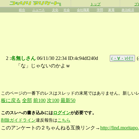
β
トップ
プ
総合
ニュース
文化
社会
会社職業
学問
家電
政治経済
2 :
名無しさん
06/11/30 22:34 ID:4c94df240d
(
(・∀・)ｲｲ!!
「な」じゃないのかよｗ
このページの一番下のレスはスレッドの末尾ではありません。新しい
板に戻る
全部
前100
次100
最新50
このスレへの書き込みには
ログイン
が必要です。
削除ガイドライン
違反報告は
こちら
このアンケートの２ちゃんねる互換リンク→
http://find.moritapo