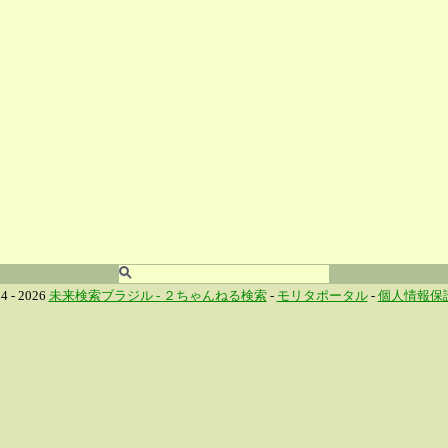
4 - 2026
未来検索ブラジル -
２ちゃんねる検索
-
モリタポータル
-
個人情報保