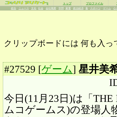
β
トップ
プロファイル
総合
ニュース
文化
社会
会社職業
学問
家電
政治経済
食
スポーツ
ゲーム
心
クリップボードには
何も入っ
#
27529
[
ゲーム
]
星井美
I
今日(11月23日)は「THE
ムコゲームス)の登場人