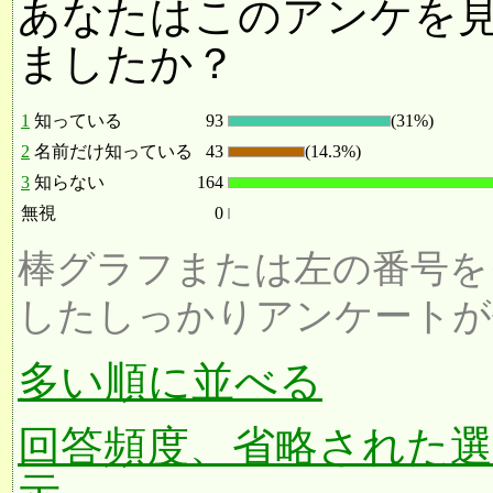
あなたはこのアンケを
ましたか？
1
知っている
93
(31%)
2
名前だけ知っている
43
(14.3%)
3
知らない
164
無視
0
棒グラフまたは左の番号を
したしっかりアンケートが
多い順に並べる
回答頻度、省略された