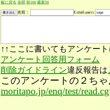
板に戻る
全部
前100
最新50
名前：
E-mail
:
(省略可)
↑↑ここに書いてもアンケート
アンケート回答用フォーム
削除ガイドライン
違反報告は
このアンケートの２ちゃ
moritapo.jp/enq/test/read.c