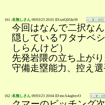
161 :
名無しさん
09/03/23 20:01 ID:sztQlZdn39
(・∀・)ｲｲ!!
今回はなんで二択なん
隠しているワタナベ
しらんけど）
先発岩隈の立ち上がり
守備走塁能力、控え選
162 :
名無しさん
09/03/23 20:04 ID:mcA4agbxvO
(・∀・)ｲｲ
クマーのピッチング