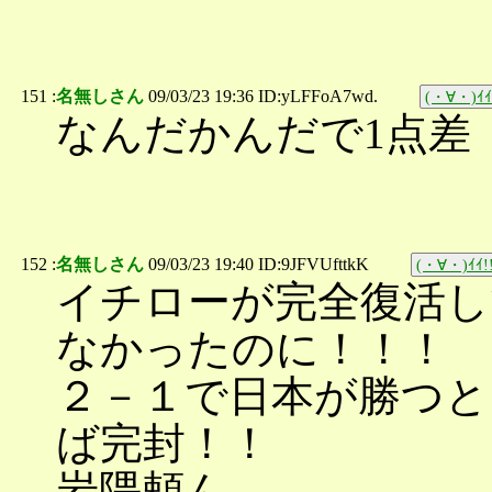
151 :
名無しさん
09/03/23 19:36 ID:yLFFoA7wd.
(・∀・)ｲｲ
なんだかんだで1点差
152 :
名無しさん
09/03/23 19:40 ID:9JFVUfttkK
(・∀・)ｲｲ!
イチローが完全復活
なかったのに！！！
２－１で日本が勝つと
ば完封！！
岩隈頼ん