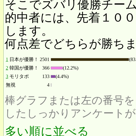
そこでズバリ優勝チー
的中者には、先着１００
します。
何点差でどちらが勝ち
1
日本が優勝！
2501
(83
2
韓国が優勝！
366
(12.2%)
3
モリタポ
133
(4.4%)
無視
4
棒グラフまたは左の番号を
したしっかりアンケートが
多い順に並べる