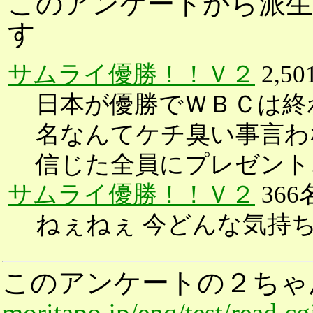
このアンケートから派生
す
サムライ優勝！！Ｖ２
2,5
日本が優勝でＷＢＣは終
名なんてケチ臭い事言わ
信じた全員にプレゼント
サムライ優勝！！Ｖ２
366
ねぇねぇ 今どんな気持ち？
このアンケートの２ちゃ
moritapo.jp/enq/test/read.c