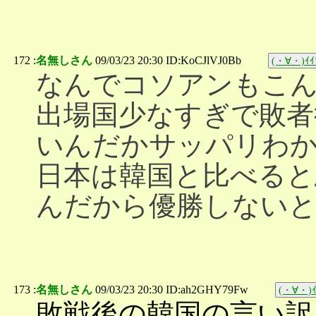
172 :
名無しさん
09/03/23 20:30 ID:KoCJlVJ0Bb
(・∀・)ｲｲ
なんでコソアンもこ
出場国少なすぎで敗者
いんだかサッパリわ
日本は韓国と比べると
んだから優勝しない
173 :
名無しさん
09/03/23 20:30 ID:ah2GHY79Fw
(・∀・)ｲ
敗戦後の韓国の言い訳