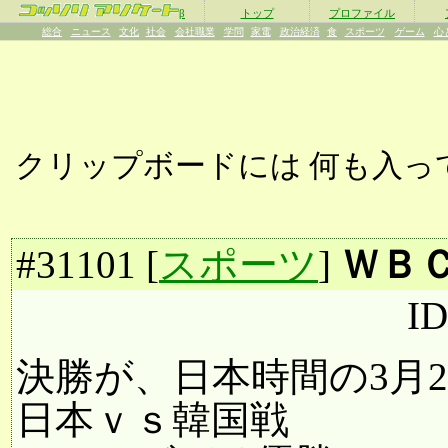
β
トップ
プロファイル
総合
ニュース
文化
社会
会社職業
学問
家電
政治経済
食
スポーツ
ゲーム
心
クリップボードには
何も入っ
#
31101
[
スポーツ
]
ＷＢ
ID
決勝が、日本時間の3月24
日本ｖｓ韓国戦