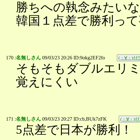
勝ちへの執念みたい
韓国１点差で勝利って
170 :
名無しさん
09/03/23 20:26 ID:9okg2EF2fo
(・∀・)ｲｲ!
そもそもダブルエリ
覚えにくい
171 :
名無しさん
09/03/23 20:27 ID:cb,BUk7zFK
(・∀・)ｲｲ
5点差で日本が勝利！