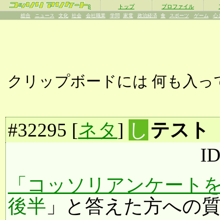
β
トップ
プロファイル
総合
ニュース
文化
社会
会社職業
学問
家電
政治経済
食
スポーツ
ゲーム
心
クリップボードには
何も入っ
#
32295
[
ネタ
]
し
テスト
I
「コッソリアンケートを
後半
」と答えた方への