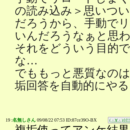
の読み込み＞思いつい
だろうから、手動で
いんだろうなぁと思
それをどういう目的で
な…
でももっと悪質なのは
垢回答を自動的にやる
19 :
名無しさん
09/08/22 07:53 ID:87ce39O-BX
(・∀・)ｲｲ!!
複垢使ってアンケ結果