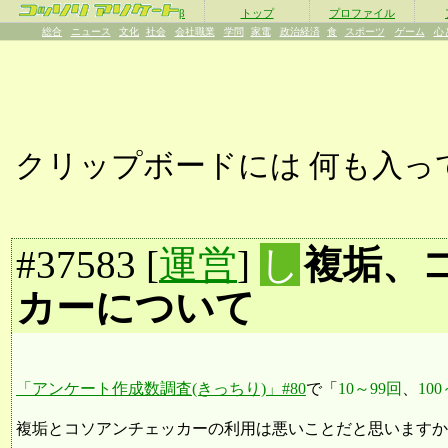
β
トップ
プロファイル
総合
ニュース
文化
社会
会社職業
学問
家電
政治経済
食
スポーツ
ゲーム
心
クリップボードには
何も入っ
#
37583
[
運営
]
し
複垢、
カーについて
「アンケート作成数調査(きっちり)」#80
で「
10～99回
、
100
複垢とコソアンチェッカーの利用は悪いことだと思いますか