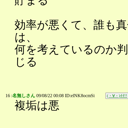
貯まる
効率が悪くて、誰も真
は、
何を考えているのか判
じる
16 :
名無しさん
09/08/22 00:08 ID:elNK8ocmSi
(・∀・)ｲｲ!!
複垢は悪