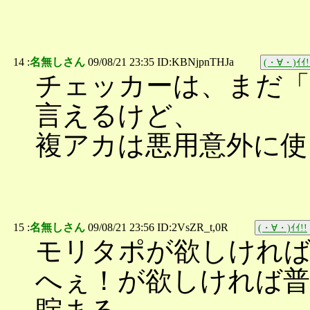
14 :
名無しさん
09/08/21 23:35 ID:KBNjpnTHJa
(・∀・)ｲｲ!
チェッカーは、まだ「
言えるけど、
複アカは悪用意外に使
15 :
名無しさん
09/08/21 23:56 ID:2VsZR_t,0R
(・∀・)ｲｲ!!
モリタポが欲しけれ
へぇ！が欲しければ普