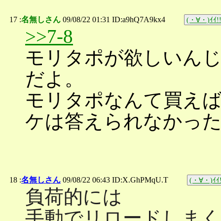
17 :
名無しさん
09/08/22 01:31 ID:a9hQ7A9kx4
(・∀・)ｲｲ!
>>7-8
モリタポが欲しいん
だよ。
モリタポなんて買え
ケは答えられなかっ
18 :
名無しさん
09/08/22 06:43 ID:X.GhPMqU.T
(・∀・)ｲｲ!
負荷的には
手動でリロードしまく