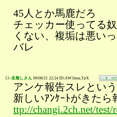
45人とか馬鹿だろ
チェッカー使ってる奴
くない、複垢は悪いっ
バレ
13 :
名無しさん
09/08/21 22:24 ID:AW3msa,TpX
(・∀・)ｲｲ!
アンケ報告スレとい
新しいｱﾝｹｰﾄがきたら報告
ttp://changi.2ch.net/test