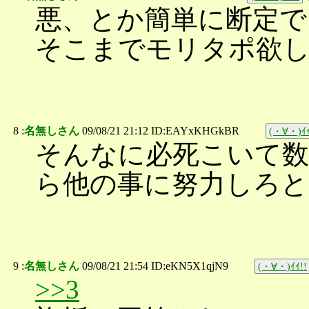
悪、とか簡単に断定で
そこまでモリタポ欲
8 :
名無しさん
09/08/21 21:12 ID:EAYxKHGkBR
(・∀・)ｲｲ
そんなに必死こいて数
ら他の事に努力しろと(
9 :
名無しさん
09/08/21 21:54 ID:eKN5X1qjN9
(・∀・)ｲｲ!!
>>3