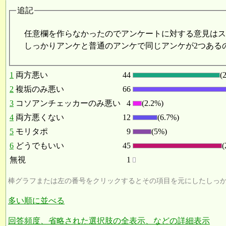
追記
任意欄を作らなかったのでアンケートに対する意見はス
しっかりアンケと普通のアンケで同じアンケが2つある
1
両方悪い
44
(
2
複垢のみ悪い
66
3
コソアンチェッカーのみ悪い
4
(2.2%)
4
両方悪くない
12
(6.7%)
5
モリタポ
9
(5%)
6
どうでもいい
45
(
無視
1
棒グラフまたは左の番号をクリックするとその項目を元にしたしっ
多い順に並べる
回答頻度、省略された選択肢の全表示、などの詳細表示