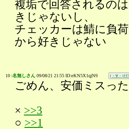
複垢で回答されるのは
きじゃないし、
チェッカーは鯖に負
から好きじゃない
10 :
名無しさん
09/08/21 21:55 ID:eKN5X1qjN9
(・∀・)ｲｲ!
ごめん、安価ミスった
×
>>3
○
>>1