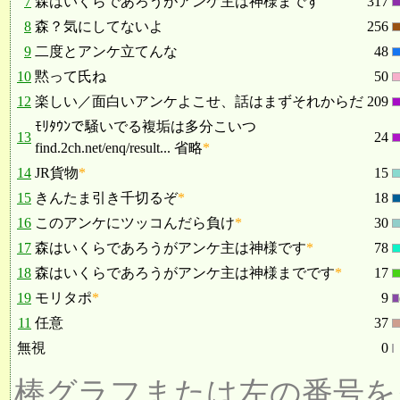
7
森はいくらであろうがアンケ主は神様まです
317
8
森？気にしてないよ
256
9
二度とアンケ立てんな
48
10
黙って氏ね
50
12
楽しい／面白いアンケよこせ、話はまずそれからだ
209
ﾓﾘﾀｳﾝで騒いでる複垢は多分こいつ
13
24
find.2ch.net/enq/result... 省略
*
14
JR貨物
*
15
15
きんたま引き千切るぞ
*
18
16
このアンケにツッコんだら負け
*
30
17
森はいくらであろうがアンケ主は神様です
*
78
18
森はいくらであろうがアンケ主は神様までです
*
17
19
モリタポ
*
9
11
任意
37
無視
0
棒グラフまたは左の番号を