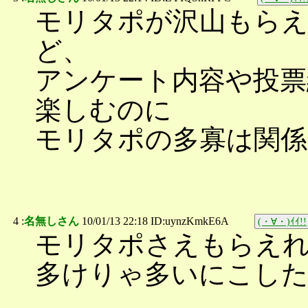
モリタポが沢山もら
ど、
アンケート内容や投票
楽しむのに
モリタポの多寡は関係
4 :
名無しさん
10/01/13 22:18 ID:uynzKmkE6A
(・∀・)ｲｲ!!
モリタポさえもらえ
多けりゃ多いにこし