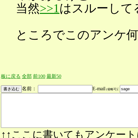
当然
>>1
はスルーして
ところでこのアンケ
板に戻る
全部
前100
最新50
名前：
E-mail
:
(省略可)
↑↑ここに書いてもアンケート