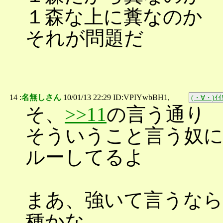
１森な上に糞なのか
それが問題だ
14 :
名無しさん
10/01/13 22:29 ID:VPIYwbBH1,
(・∀・)ｲｲ!
そ、
>>11
の言う通り
そういうこと言う奴
ルーしてるよ
まあ、強いて言うなら
種かな