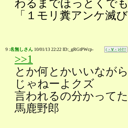
わるまでほっとくでも
「１モリ糞アンケ滅び
9 :
名無しさん
10/01/13 22:22 ID:_gRGtPWcp-
(・∀・)ｲｲ!!
>>1
とか何とかいいながら
じゃねーよクズ
言われるの分かってた
馬鹿野郎