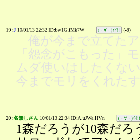
19 :
J
10/01/13 22:32 ID:bw1G,fMk7W
(
-8
)
(・∀・)ｲｲ!!
俺が今まで立てたア
「怨念がこもった」モ
ムダ使いはしたくな
今までモリをくれた
20 :
名無しさん
10/01/13 22:34 ID:A,uJWa.HVn
(・∀・)ｲｲ!
1森だろうが10森だろ