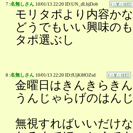
7 :
名無しさん
10/01/13 22:20 ID:UN_dLbjDob
(・∀・)ｲｲ!!
モリタポより内容か
どうでもいい興味の
タポ選ぶし
8 :
名無しさん
10/01/13 22:20 ID:fUjK8fOZsd
(・∀・)ｲｲ!!
金曜日はきんきらきん
うんじゃらげのはん
無視すればいいだけな