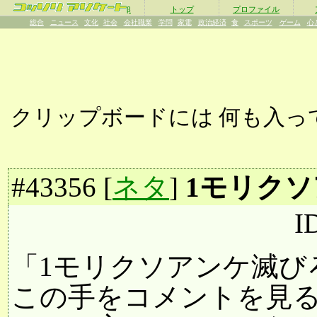
β
トップ
プロファイル
総合
ニュース
文化
社会
会社職業
学問
家電
政治経済
食
スポーツ
ゲーム
心
クリップボードには
何も入っ
#
43356
[
ネタ
]
1モリク
I
「1モリクソアンケ滅び
この手をコメントを見