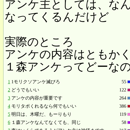
アンケ主としては、な
なってくるんだけど
実際のところ
アンケの内容はともか
１森アンケってどーな
1
1モリクソアンケ滅びろ
55
2
どうでもいい
122
3
アンケの内容が重要です
264
4
モリタポくれるなら何でもいい
386
5
明日は、木曜だ、もーりもり
119
6
１森アンケなんてなくても、同じ
58