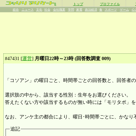
β
トップ
プロファイル
総合
ニュース
文化
社会
会社職業
学問
家電
政治経済
食
スポーツ
ゲーム
心
#
47431
[
運営
]
月曜日22時～23時 (回答数調査 009)
「コソアン」の曜日ごと、時間帯ごとの回答数と、回答者の
選択肢の中から、該当する性別：生年をお選びください。
答えたくない方や該当するものが無い時には「モリタポ」を
なお、アンケ主の都合により、曜日･時間帯ごとに、かなり
追記