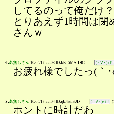
してるのって俺だけ
とりあえず1時間は閉
さんｗ
4 :
名無しさん
10/05/17 22:03 ID:bB_5MA-DlC
(・∀・)ｲｲ!!
お疲れ様でしたっ(｀･ω･´
5 :
名無しさん
10/05/17 22:04 ID:qbJhzdatJD
(
(・∀・)ｲｲ!!
ホントに時計だわ