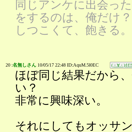
同じアンケに出会った
をするのは、俺だけ？
しつこくて、飽きる。
20 :
名無しさん
10/05/17 22:48 ID:AquM.5l0EC
(・∀・)ｲｲ!
ほぼ同じ結果だから、
い？
非常に興味深い。
それにしてもオッサ