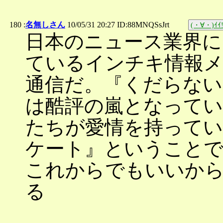
180 :
名無しさん
10/05/31 20:27 ID:88MNQSsJrt
(・∀・)ｲｲ!
日本のニュース業界に
ているインチキ情報
通信だ。『くだらない
は酷評の嵐となって
たちが愛情を持って
ケート』ということ
これからでもいいか
る