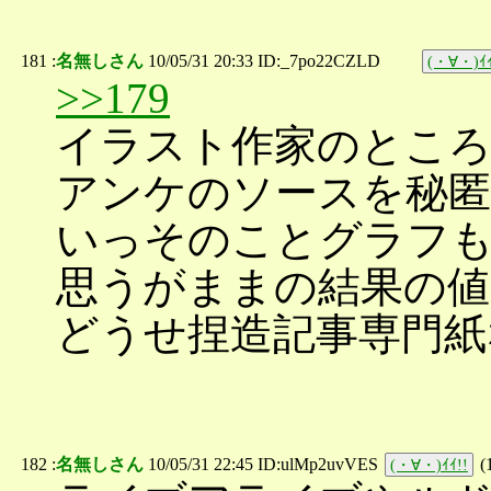
181 :
名無しさん
10/05/31 20:33 ID:_7po22CZLD
(・∀・)ｲｲ
>>179
イラスト作家のとこ
アンケのソースを秘
いっそのことグラフ
思うがままの結果の
どうせ捏造記事専門紙
182 :
名無しさん
10/05/31 22:45 ID:ulMp2uvVES
(
(・∀・)ｲｲ!!