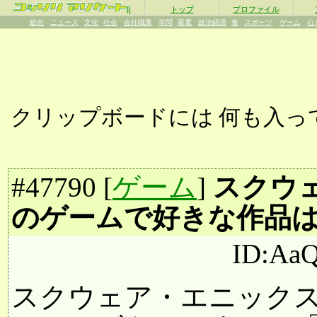
β
トップ
プロファイル
総合
ニュース
文化
社会
会社職業
学問
家電
政治経済
食
スポーツ
ゲーム
心
クリップボードには
何も入っ
#
47790
[
ゲーム
]
スクウ
のゲームで好きな作品
ID:Aa
スクウェア・エニック