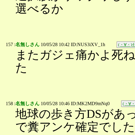
選べるか
157 :
名無しさん
10/05/28 10:42 ID:NUS3iXV_1h
(・∀・)ｲｲ
またガジェ痛かよ死
た
158 :
名無しさん
10/05/28 10:46 ID:MK2MD9mNq0
(・∀・)
地球の歩き方DSがあ
で糞アンケ確定でした