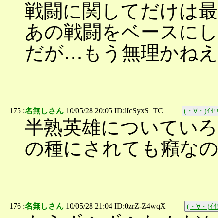
戦闘に関してだけは最
あの戦闘をベースに
だが…もう無理かねえ
175 :
名無しさん
10/05/28 20:05 ID:lIcSyxS_TC
(・∀・)ｲｲ!
半熟英雄についていろ
の種にされても癪な
176 :
名無しさん
10/05/28 21:04 ID:0zrZ-Z4wqX
(・∀・)ｲｲ!