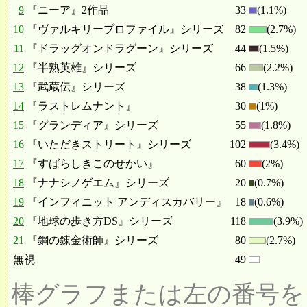
9
『ニーア』2作品
33
(1.1%)
10
『ヴァルキリープロファイル』シリーズ
82
(2.7%)
11
『ドラッグオンドラグーン』シリーズ
44
(1.5%)
12
『半熟英雄』シリーズ
66
(2.2%)
13
『武蔵伝』シリーズ
38
(1.3%)
14
『ラストレムナント』
30
(1%)
15
『グランディア』シリーズ
55
(1.8%)
16
『いただきストリート』シリーズ
102
(3.4%)
17
『すばらしきこのせかい』
60
(2%)
18
『ナナシノゲエム』シリーズ
20
(0.7%)
19
『インフィニット アンディスカバリー』
18
(0.6%)
20
『地球の歩き方DS』シリーズ
118
(3.9%)
21
『鋼の錬金術師』シリーズ
80
(2.7%)
無視
49
棒グラフまたは左の番号を