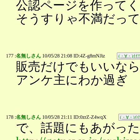
公認ページを作ってく
そうすりゃ不満だっ
177 :
名無しさん
10/05/28 21:08 ID:4Z-g8mNJiz
(・∀・)ｲｲ!
販売だけでもいいな
アンケ主にわか過ぎ
178 :
名無しさん
10/05/28 21:11 ID:0zrZ-Z4wqX
(・∀・)ｲｲ!
で、話題にもあがった