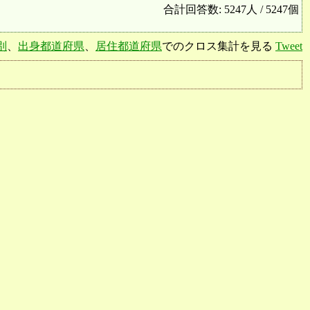
合計回答数: 5247人 / 5247個
別
、
出身都道府県
、
居住都道府県
でのクロス集計を見る
Tweet