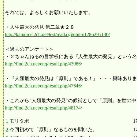
それでは、よろしくお願いいたします。
・人生最大の発見 第二章★２８
http://kamome.2ch.net/test/read.cgi/philo/1286295130/
＜過去のアンケート＞
・２ちゃんねるの哲学板にある『人生最大の発見』という名
http://find.2ch.net/enq/result.php/43986/
・『人類最大の発見は「原則」である！』・・・興味ありま
http://find.2ch.net/enq/result.php/47646/
・これから"人類最大の発見"の候補として「原則」を世の
http://find.2ch.net/enq/result.php/48174/
1
モリタポ
1
2
今回初めて「原則」なるものを聞いた。
1