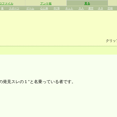
ロファイル
アンケ板
見る
食
スポーツ
ゲーム
心と体
PC等
ネット
大人
運営
ネタ
芸能
クリッ
の発見スレの１"と名乗っている者です。