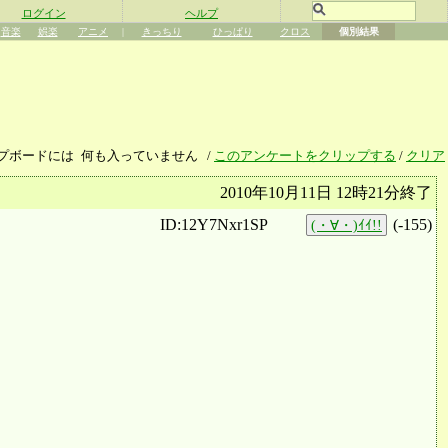
ログイン
ヘルプ
音楽
娯楽
アニメ
|
きっちり
ひっぱり
クロス
個別結果
プボードには
何も入っていません
/
このアンケートをクリップする
/
クリア
2010年10月11日 12時21分終了
ID:12Y7Nxr1SP
(
-155
)
(・∀・)ｲｲ!!