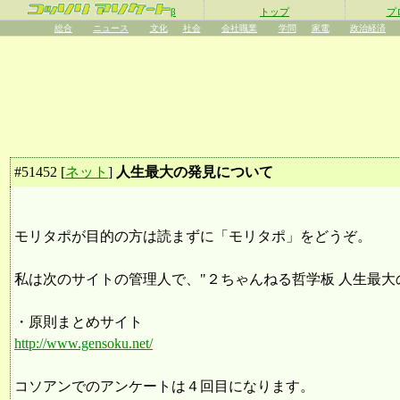
β
トップ
プ
総合
ニュース
文化
社会
会社職業
学問
家電
政治経済
#
51452
[
ネット
]
人生最大の発見について
モリタポが目的の方は読まずに「モリタポ」をどうぞ。
私は次のサイトの管理人で、"２ちゃんねる哲学板 人生最大
・原則まとめサイト
http://www.gensoku.net/
コソアンでのアンケートは４回目になります。