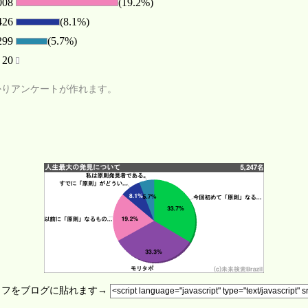
008
(19.2%)
426
(8.1%)
299
(5.7%)
20
かりアンケートが作れます。
ラフをブログに貼れます→