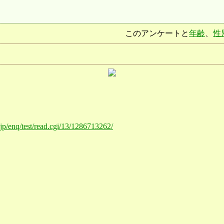
このアンケートと
年齢
、
性
o.jp/enq/test/read.cgi/13/1286713262/