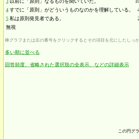
3
以前に「原則」なるものを聞いていた。
1
4
すでに「原則」がどういうものなのかを理解している。
5
私は原則発見者である。
無視
棒グラフまたは左の番号をクリックするとその項目を元にしたしっ
多い順に並べる
回答頻度、省略された選択肢の全表示、などの詳細表示
この円グ