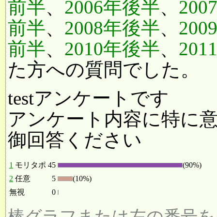
前半
、
2006年後半
、
20
前半
、
2008年後半
、
20
前半
、
2010年後半
、
20
た方への質問でした。
testアンケートです
アンケート内容に特に
御回答ください
1
モリタポ
45
(90%)
2
任意
5
(10%)
無視
0
棒グラフまたは左の番号を