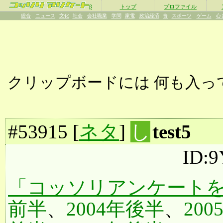
β
トップ
プロファイル
総合
ニュース
文化
社会
会社職業
学問
家電
政治経済
食
スポーツ
ゲーム
心
クリップボードには
何も入っ
#
53915
[
ネタ
]
し
test5
ID:
「コッソリアンケートを
前半
、
2004年後半
、
20