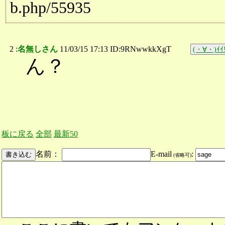
b.php/55935
2 :
名無しさん
11/03/15 17:13 ID:9RNwwkkXgT
(・∀・)ｲｲ!
ん？
板に戻る
全部
最新50
名前：
E-mail
:
(省略可)