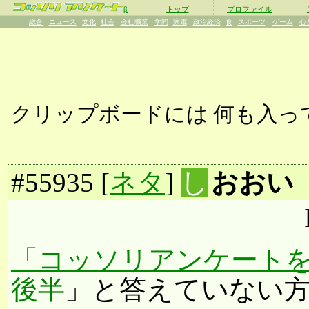
β
トップ
プロファイル
総合
ニュース
文化
社会
会社職業
学問
家電
政治経済
食
スポーツ
ゲーム
心
クリップボードには
何も入っ
#
55935
[
ネタ
]
し
おおい
「コッソリアンケートを
後半
」と答えていない