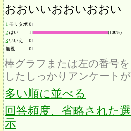
おおいいおおいおおい
1
モリタポ
0
2
はい
1
(100%)
3
いいえ
0
無視
0
棒グラフまたは左の番号を
したしっかりアンケートが
多い順に並べる
回答頻度、省略された
示