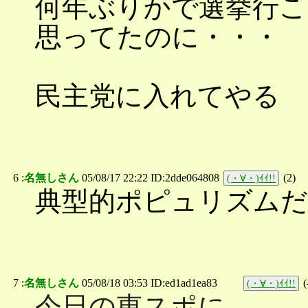
何年ぶりかで選挙行こ
思ってたのに・・・
民主党に入れてやる
6 :
名無しさん
05/08/17 22:22 ID:2dde064808
(
2
)
(・∀・)ｲｲ!!
典型的ポピュリズムだ
7 :
名無しさん
05/08/18 03:53 ID:ed1ad1ea83
(
(・∀・)ｲｲ!!
今日の東スポに