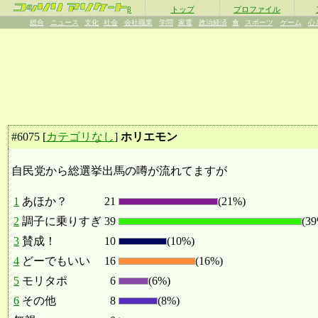
β
トップ
プロファイル
総合
ニュース
文化
社会
会社職業
学問
家電
政治経済
食
スポーツ
ゲーム
心
#
6075
[
カテゴリなし
]
ホリエモン
自民党から総選挙出馬の噂が流れてますが
1
あほか？
21
(21%)
2
調子に乗りすぎ
39
(3
3
賛成！
10
(10%)
4
どーでもいい
16
(16%)
5
モリタポ
6
(6%)
6
その他
8
(8%)