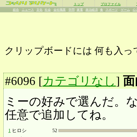
β
トップ
プロファイル
総合
ニュース
文化
社会
会社職業
学問
家電
政治経済
食
スポーツ
ゲーム
心
クリップボードには
何も入っ
#
6096
[
カテゴリなし
]
面
ミーの好みで選んだ。
任意で追加してね。
1
ヒロシ
52