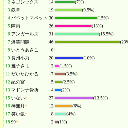
2
ネゴシックス
14
(7%)
3
鉄拳
19
(9.5%)
4
パペットマペット
30
(15%)
5
陣内
26
(13%)
6
アンガールズ
31
(15.5%)
7
爆笑問題
46
(23
8
いとうあさこ
0
9
長州小力
20
(10%)
10
雅子さま
3
(1.5%)
11
だいたひかる
7
(3.5%)
12
紀の宮
5
(2.5%)
13
マドンナ骨折
4
(2%)
15
いない
*
27
(13.5%)
16
神無月
*
12
(6%)
17
笑い飯
*
8
(4%)
18
99
*
2
(1%)