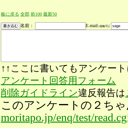
板に戻る
全部
前100
最新50
名前：
E-mail
:
(省略可)
↑↑ここに書いてもアンケート
アンケート回答用フォーム
削除ガイドライン
違反報告は
このアンケートの２ちゃ
moritapo.jp/enq/test/read.c