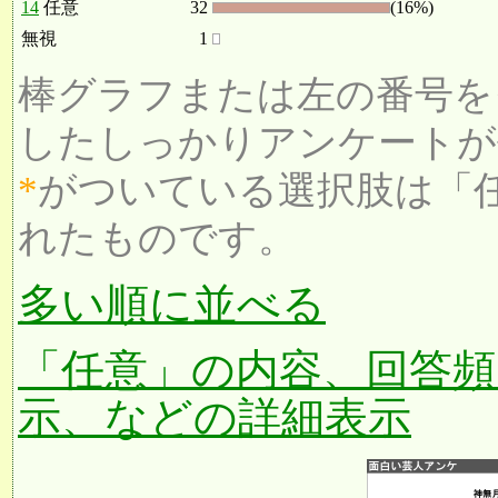
14
任意
32
(16%)
無視
1
棒グラフまたは左の番号を
したしっかりアンケートが
*
がついている選択肢は「
れたものです。
多い順に並べる
「任意」の内容、回答頻
示、などの詳細表示