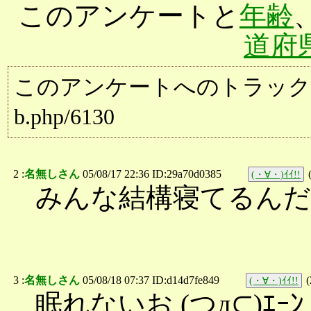
このアンケートと
年齢
道府
このアンケートへのトラックバック用URL:
b.php/6130
2 :
名無しさん
05/08/17 22:36 ID:29a70d0385
(・∀・)ｲｲ!!
みんな結構寝てるん
3 :
名無しさん
05/08/18 07:37 ID:d14d7fe849
(
(・∀・)ｲｲ!!
眠れないお (つд⊂)ｴｰﾝ