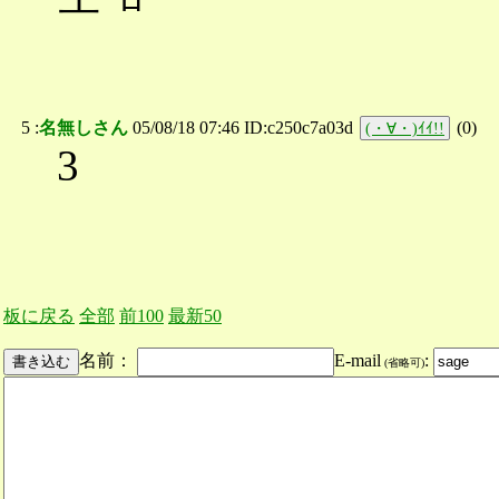
5 :
名無しさん
05/08/18 07:46 ID:c250c7a03d
(
0
)
(・∀・)ｲｲ!!
3
板に戻る
全部
前100
最新50
名前：
E-mail
:
(省略可)