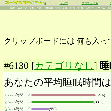
β
トップ
プロファイル
総合
ニュース
文化
社会
会社職業
学問
家電
政治経済
食
スポーツ
ゲーム
心
クリップボードには
何も入っ
#
6130
[
カテゴリなし
]
睡
あなたの平均睡眠時間
1
7～8時間
34
(34%)
2
5～6時間
33
(33%)
3
3～4時間
9
(9%)