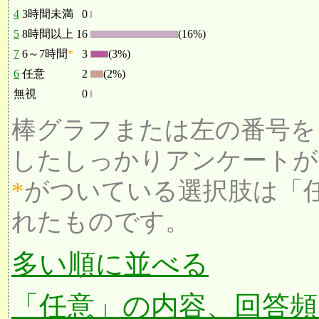
4
3時間未満
0
5
8時間以上
16
(16%)
7
6～7時間
*
3
(3%)
6
任意
2
(2%)
無視
0
棒グラフまたは左の番号を
したしっかりアンケートが
*
がついている選択肢は「
れたものです。
多い順に並べる
「任意」の内容、回答頻