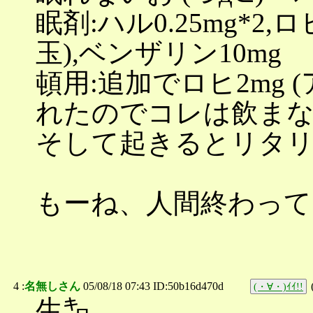
眠剤:ハル0.25mg*2,
玉),ベンザリン10mg
頓用:追加でロヒ2mg
れたのでコレは飲まな
そして起きるとリタリン
もーね、人間終わってるよ
4 :
名無しさん
05/08/18 07:43 ID:50b16d470d
(・∀・)ｲｲ!!
生㌔