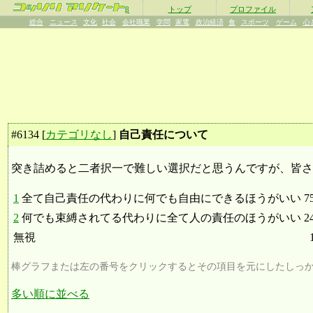
β
トップ
プロファイル
総合
ニュース
文化
社会
会社職業
学問
家電
政治経済
食
スポーツ
ゲーム
心
#
6134
[
カテゴリなし
]
自己責任について
突き詰めると二者択一で難しい選択だと思うんですが、皆さ
1
全て自己責任の代わりに何でも自由にできるほうがいい
7
2
何でも束縛されてる代わりに全て人の責任のほうがいい
2
無視
棒グラフまたは左の番号をクリックするとその項目を元にしたしっ
多い順に並べる