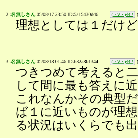
2 :
名無しさん
05/08/17 23:50 ID:5a15430dd6
(・∀・)ｲｲ!!
理想としては１だけど・
3 :
名無しさん
05/08/18 01:46 ID:632a8b1344
(・∀・)ｲｲ!!
つきつめて考えると二
して間に最も答えに
これなんかその典型
ば１に近いものが理想
る状況はいくらでも