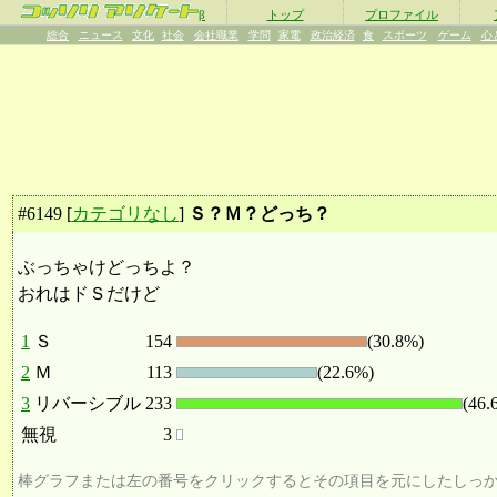
β
トップ
プロファイル
総合
ニュース
文化
社会
会社職業
学問
家電
政治経済
食
スポーツ
ゲーム
心
#
6149
[
カテゴリなし
]
Ｓ？Ｍ？どっち？
ぶっちゃけどっちよ？
おれはドＳだけど
1
Ｓ
154
(30.8%)
2
Ｍ
113
(22.6%)
3
リバーシブル
233
(46.
無視
3
棒グラフまたは左の番号をクリックするとその項目を元にしたしっ