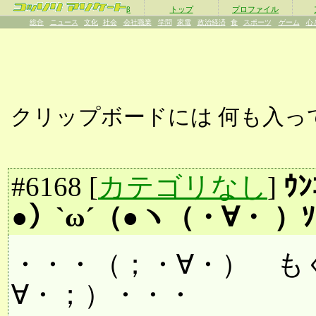
β
トップ
プロファイル
総合
ニュース
文化
社会
会社職業
学問
家電
政治経済
食
スポーツ
ゲーム
心
クリップボードには
何も入っ
#
6168
[
カテゴリなし
]
ｳ
●）`ω´（●ヽ（・∀・ ）ｿｳ
・・・（；・∀・） も
∀・；）・・・