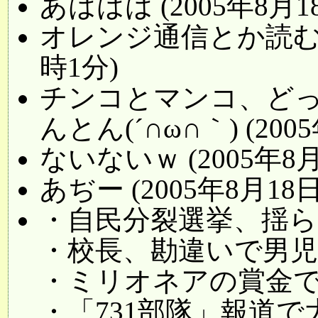
あははは (2005年8月18
オレンジ通信とか読むとい
時1分)
チンコとマンコ、ど
んとん(´∩ω∩｀) (200
ないないｗ (2005年8月
あぢー (2005年8月18日
・自民分裂選挙、揺ら
・校長、勘違いで男
・ミリオネアの賞金
・「731部隊」報道で