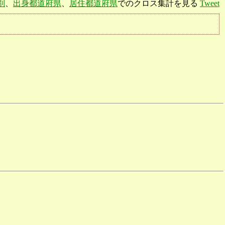
別
、
出身都道府県
、
居住都道府県
でのクロス集計を見る
Tweet