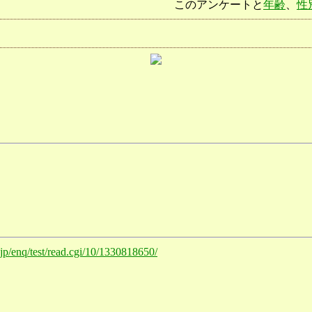
このアンケートと
年齢
、
性
o.jp/enq/test/read.cgi/10/1330818650/