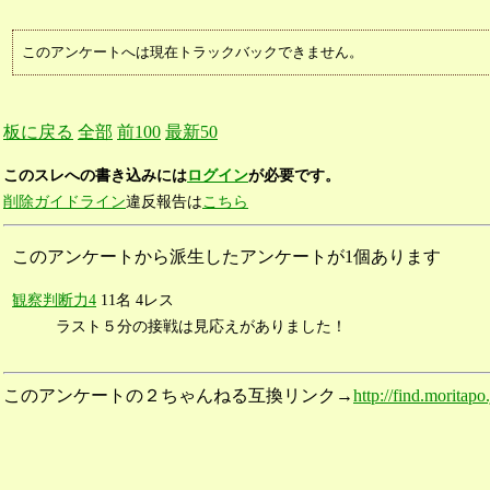
このアンケートへは現在トラックバックできません。
板に戻る
全部
前100
最新50
このスレへの書き込みには
ログイン
が必要です。
削除ガイドライン
違反報告は
こちら
このアンケートから派生したアンケートが1個あります
観察判断力4
11名 4レス
ラスト５分の接戦は見応えがありました！
このアンケートの２ちゃんねる互換リンク→
http://find.moritap