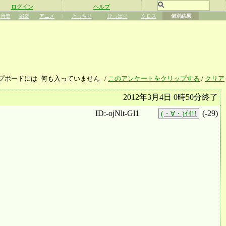
ログイン
ヘルプ
音楽
娯楽
アニメ
|
きっちり
ひっぱり
クロス
個別結果
プボードには
何も入っていません
/
このアンケートをクリップする
/
クリア
2012年3月4日 0時50分終了
ID:-ojNlt-Gl1
(
-29
)
(・∀・)ｲｲ!!