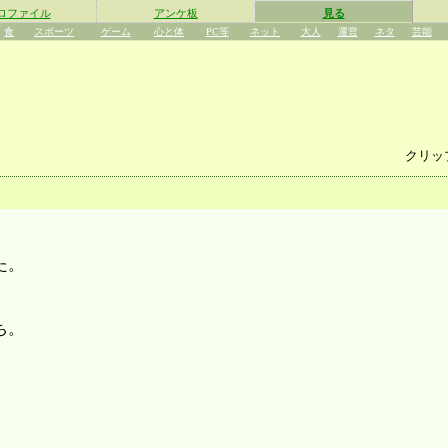
ロファイル
アンケ板
見る
食
スポーツ
ゲーム
心と体
PC等
ネット
大人
運営
ネタ
芸能
クリッ
た。
ち。