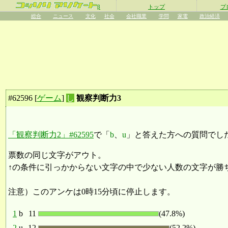
β
トップ
プ
総合
ニュース
文化
社会
会社職業
学問
家電
政治経済
#
62596
[
ゲーム
]
し
観察判断力3
「観察判断力2」#62595
で「
b
、
u
」と答えた方への質問でし
票数の同じ文字がアウト。
↑の条件に引っかからない文字の中で少ない人数の文字が勝
注意）このアンケは0時15分頃に停止します。
1
b
11
(47.8%)
2
u
12
(52.2%)