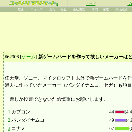
β
トップ
プ
総合
ニュース
文化
社会
会社職業
学問
家電
政治経済
#
62906
[
ゲーム
]
新ゲームハードを作って欲しいメーカーは
任天堂、ソニー、マイクロソフト以外で新ゲームハードを作
過去に作っていたメーカー（バンダイナムコ、セガ）も項目
一票しか投票できないため慎重にお願いします。
1
カプコン
44
(4.
2
バンダイナムコ
49
(4
3
コナミ
67
(