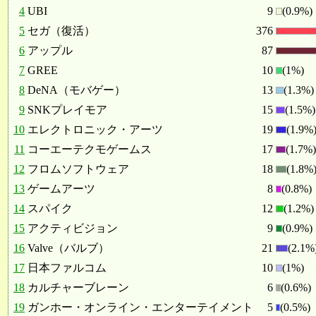
4
UBI
9
(0.9%)
5
セガ（復活）
376
6
アップル
87
7
GREE
10
(1%)
8
DeNA（モバゲー）
13
(1.3%)
9
SNKプレイモア
15
(1.5%)
10
エレクトロニック・アーツ
19
(1.9%
11
コーエーテクモゲームス
17
(1.7%)
12
フロムソフトウェア
18
(1.8%
13
ゲームアーツ
8
(0.8%)
14
スパイク
12
(1.2%)
15
アクティビジョン
9
(0.9%)
16
Valve（バルブ）
21
(2.1%
17
日本ファルコム
10
(1%)
18
カルチャーブレーン
6
(0.6%)
19
ガンホー・オンライン・エンターテイメント
5
(0.5%)