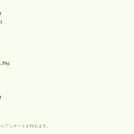
)
)
6.3%)
)
かりアンケートが作れます。