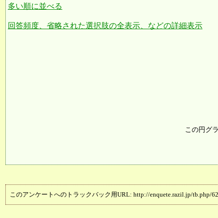
多い順に並べる
回答頻度、省略された選択肢の全表示、などの詳細表示
この円グ
このアンケートへのトラックバック用URL: http://enquete.razil.jp/tb.php/62