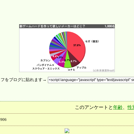
ラフをブログに貼れます→
このアンケートと
年齢
、
性
906