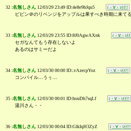
32 :
名無しさん
12/03/29 23:49 ID:4e8e9bJqu5
(・∀・)ｲｲ!!
ピピン＠のリベンジをアップルは果すべき時期に来て
33 :
名無しさん
12/03/29 23:55 ID:8J0AgwAXnk
(・∀・)ｲｲ
セガなんてもう存在しないよ
あるのはサミーだよ
34 :
名無しさん
12/03/30 00:00 ID:.vAzecpYoz
(・∀・)ｲｲ!!
コンパイル…うぅ…
35 :
名無しさん
12/03/30 00:01 ID:houDh7sqLf
(・∀・)ｲｲ!!
湯川さん・・
36 :
名無しさん
12/03/30 00:04 ID:GlkIqH3ZyZ
(・∀・)ｲｲ!!