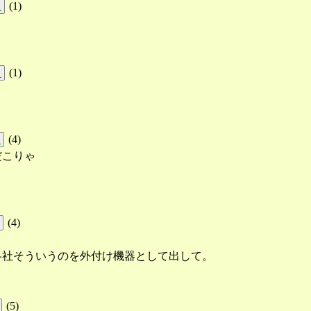
(
1
)
!
(
1
)
!
(
4
)
!
だこりゃ
(
4
)
各社そういうのを外付け機器として出して。
(
5
)