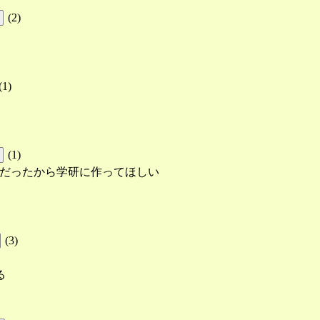
(
2
)
(
1
)
(
1
)
」だったから学研に作ってほしい
(
3
)
る