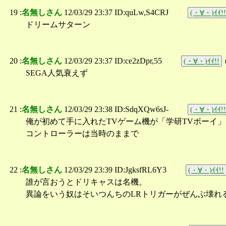
19 :
名無しさん
12/03/29 23:37 ID:quLw,S4CRJ
(・∀・)ｲｲ!!
ドリームサターン
20 :
名無しさん
12/03/29 23:37 ID:ce2zDpr,55
(・∀・)ｲｲ!!
SEGA人気衰えず
21 :
名無しさん
12/03/29 23:38 ID:SdqXQw6sJ-
(・∀・)ｲｲ!!
俺が初めて手に入れたTVゲーム機が「学研TVボーイ
コントローラーは当時のままで
22 :
名無しさん
12/03/29 23:39 ID:JgksfRL6Y3
(・∀・)ｲｲ!!
誰が言おうとドリキャスは名機。
異論をいう奴はそいつんちのLRトリガーがぜんぶ壊れ