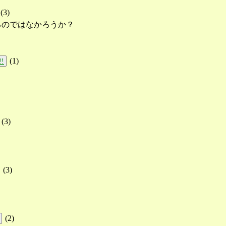
(
3
)
るのではなかろうか？
(
1
)
!!
(
3
)
(
3
)
(
2
)