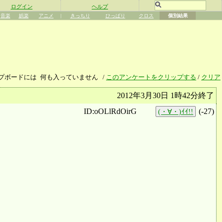
ログイン
ヘルプ
音楽
娯楽
アニメ
|
きっちり
ひっぱり
クロス
個別結果
プボードには
何も入っていません
/
このアンケートをクリップする
/
クリア
2012年3月30日 1時42分終了
ID:oOLlRdOirG
(
-27
)
(・∀・)ｲｲ!!