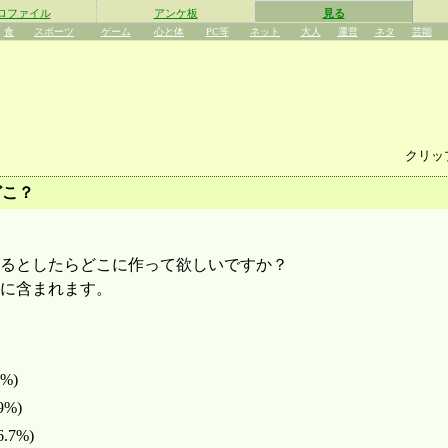
ロファイル
アンケ板
見る
食
スポーツ
ゲーム
心と体
PC等
ネット
大人
運営
ネタ
芸能
クリッ
どこ？
るとしたらどこに作って欲しいですか？
に含まれます。
4%)
.9%)
6.7%)