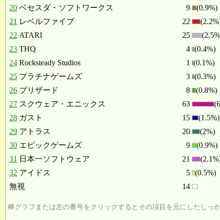
20
ベセスダ・ソフトワークス
9
(0.9%)
21
レベルファイブ
22
(2.2%
22
ATARI
25
(2.5%
23
THQ
4
(0.4%)
24
Rocksteady Studios
1
(0.1%)
25
プラチナゲームズ
3
(0.3%)
26
ブリザード
8
(0.8%)
27
スクウェア・エニックス
63
(
28
ガスト
15
(1.5%)
29
アトラス
20
(2%)
30
エピックゲームズ
9
(0.9%)
31
日本一ソフトウェア
21
(2.1%
32
アイドス
5
(0.5%)
無視
14
棒グラフまたは左の番号をクリックするとその項目を元にしたしっ