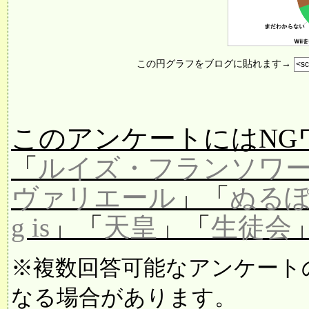
この円グラフをブログに貼れます→
このアンケートにはNG
「
ルイズ・フランソワ
ヴァリエール
」「
ぬる
g is
」「
天皇
」「
生徒会
※複数回答可能なアンケート
なる場合があります。