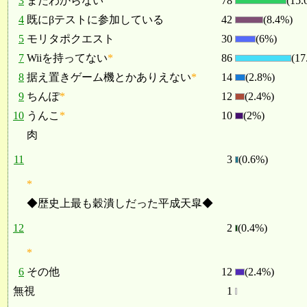
3
まだわからない
78
(15.
4
既にβテストに参加している
42
(8.4%)
5
モリタポクエスト
30
(6%)
7
Wiiを持ってない
*
86
(17
8
据え置きゲーム機とかありえない
*
14
(2.8%)
9
ちんぽ
*
12
(2.4%)
10
うんこ
*
10
(2%)
肉
11
3
(0.6%)
*
◆歴史上最も穀潰しだった平成天皐◆
12
2
(0.4%)
*
6
その他
12
(2.4%)
無視
1