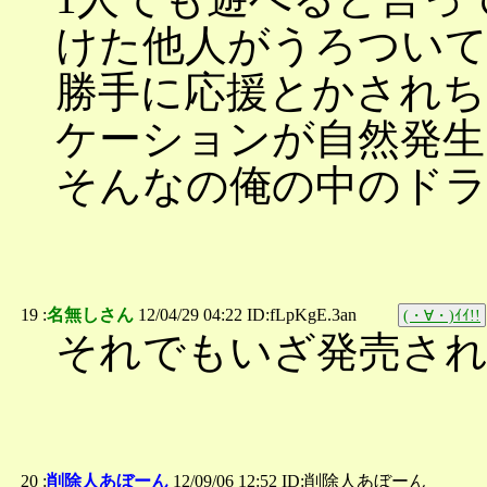
けた他人がうろつい
勝手に応援とかされ
ケーションが自然発
そんなの俺の中のド
19 :
名無しさん
12/04/29 04:22 ID:fLpKgE.3an
(・∀・)ｲｲ!!
それでもいざ発売さ
20 :
削除人あぼーん
12/09/06 12:52 ID:削除人あぼーん