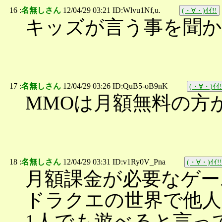
16 :
名無しさん
12/04/29 03:21 ID:Wlvu1Nf,u.
(・∀・)ｲｲ!!
キッズが言う事を聞
17 :
名無しさん
12/04/29 03:26 ID:QuB5-oB9nK
(・∀・)ｲｲ!
MMOは月額無料の方
18 :
名無しさん
12/04/29 03:31 ID:v1Ry0V_Pna
(・∀・)ｲｲ!!
月額課金が必要なゲー
ドラクエの世界で他
1人でも遊べると言っ