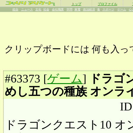
β
トップ
プロファイル
総合
ニュース
文化
社会
会社職業
学問
家電
政治経済
食
スポーツ
ゲーム
心
クリップボードには
何も入っ
#
63373
[
ゲーム
]
ドラゴン
めし五つの種族 オンラ
ID
ドラゴンクエスト10 