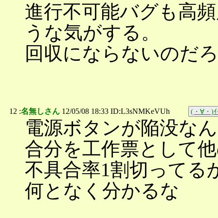
進行不可能バグも高頻
うな気がする。
回収にならないのだ
12 :
名無しさん
12/05/08 18:33 ID:L3sNMKeVUh
(・∀・)ｲｲ
電源ボタンが陥没なん
合分を工作票として他
不具合率1割切ってる
何となく分かるな