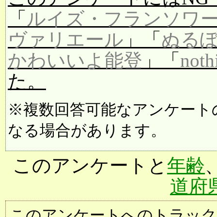
「
ルイズ・フランソワ
ヴァリエール
」「
ぬる
かわいいよ能登
」「
noth
た。
※複数回答可能なアンケート
なる場合があります。
このアンケートと
年齢
道府
このアンケートへのトラックバック用URL: