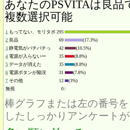
あなたのPSVITAは良
複数選択可能
1
もってない、モリタポ
295
2
良品
69
(17.3%)
3
静電気がバチバチっ
42
(10.5%)
4
電源が入らないー
35
(8.8%)
5
データが消えた
35
(8.8%)
6
電源ボタンが陥没
31
(7.8%)
7
その他
12
(3%)
無視
0
棒グラフまたは左の番号を
したしっかりアンケートが