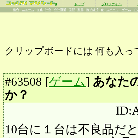
β
トップ
プロファイル
総合
ニュース
文化
社会
会社職業
学問
家電
政治経済
食
スポーツ
ゲーム
心
クリップボードには
何も入っ
#
63508
[
ゲーム
]
あなたの
か？
ID:
10台に１台は不良品だ