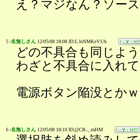
え？マジなん？ソース
5 :
名無しさん
12/05/08 18:08 ID:L3sNMKeVUh
(・∀・)ｲｲ!
どの不具合も同じよ
わざと不具合に入れ
電源ボタン陥没とかｗ
6 :
名無しさん
12/05/08 18:10 ID:j2CR-_.mHM
(・∀・)ｲｲ!!