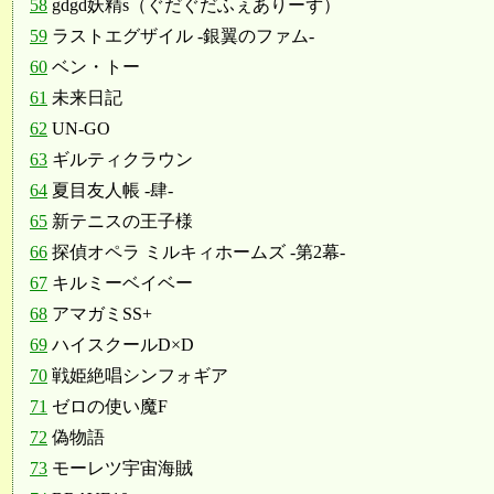
58
gdgd妖精s（ぐだぐだふぇありーず）
59
ラストエグザイル -銀翼のファム-
60
ベン・トー
61
未来日記
62
UN-GO
63
ギルティクラウン
64
夏目友人帳 -肆-
65
新テニスの王子様
66
探偵オペラ ミルキィホームズ -第2幕-
67
キルミーベイベー
68
アマガミSS+
69
ハイスクールD×D
70
戦姫絶唱シンフォギア
71
ゼロの使い魔F
72
偽物語
73
モーレツ宇宙海賊