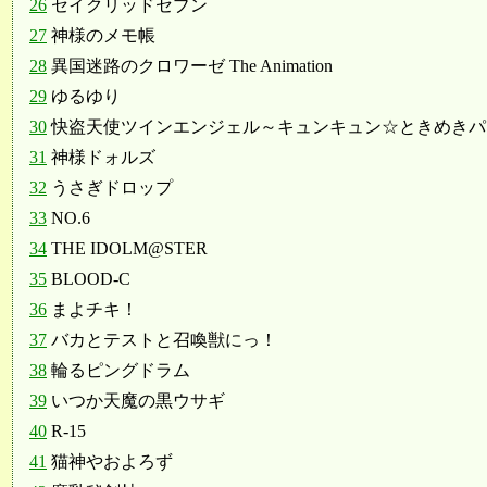
26
セイクリッドセブン
27
神様のメモ帳
28
異国迷路のクロワーゼ The Animation
29
ゆるゆり
30
快盗天使ツインエンジェル～キュンキュン☆ときめきパ
31
神様ドォルズ
32
うさぎドロップ
33
NO.6
34
THE IDOLM@STER
35
BLOOD-C
36
まよチキ！
37
バカとテストと召喚獣にっ！
38
輪るピングドラム
39
いつか天魔の黒ウサギ
40
R-15
41
猫神やおよろず