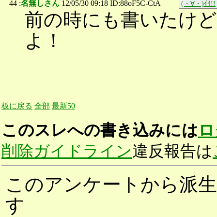
44 :
名無しさん
12/05/30 09:18 ID:88oF5C-CtA
(・∀・)ｲｲ!!
前の時にも書いたけ
よ！
板に戻る
全部
最新50
このスレへの書き込みには
ロ
削除ガイドライン
違反報告は
このアンケートから派生
す