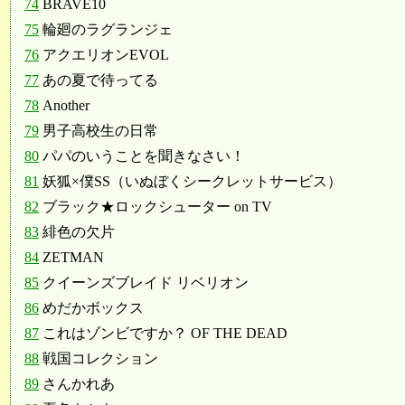
74
BRAVE10
75
輪廻のラグランジェ
76
アクエリオンEVOL
77
あの夏で待ってる
78
Another
79
男子高校生の日常
80
パパのいうことを聞きなさい！
81
妖狐×僕SS（いぬぼくシークレットサービス）
82
ブラック★ロックシューター on TV
83
緋色の欠片
84
ZETMAN
85
クイーンズブレイド リベリオン
86
めだかボックス
87
これはゾンビですか？ OF THE DEAD
88
戦国コレクション
89
さんかれあ