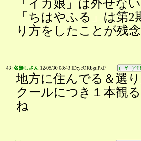
「イカ娘」は外せない
「ちはやふる」は第2
り方をしたことが残念
43 :
名無しさん
12/05/30 08:43 ID:yeORbgnPxP
(・∀・)ｲｲ!
地方に住んでる＆選り
クールにつき１本観
ね