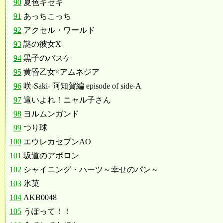
90
夏色キセキ
91
あっちこっち
92
アクセル・ワールド
93
謎の彼女X
94
黒子のバスケ
95
黄昏乙女×アムネジア
96
咲-Saki- 阿知賀編 episode of side-A
97
這いよれ！ニャル子さん
98
ヨルムンガンド
99
つり球
100
エウレカセブンAO
101
坂道のアポロン
102
シャイニング・ハーツ～幸せのパン～
103
氷菓
104
AKB0048
105
うぽって！！