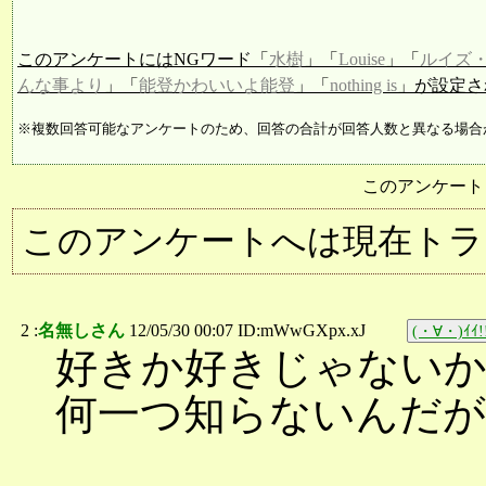
このアンケートにはNGワード「
水樹
」「
Louise
」「
ルイズ
んな事より
」「
能登かわいいよ能登
」「
nothing is
」が設定さ
※複数回答可能なアンケートのため、回答の合計が回答人数と異なる場合
このアンケート
このアンケートへは現在トラ
2 :
名無しさん
12/05/30 00:07 ID:mWwGXpx.xJ
(・∀・)ｲｲ!
好きか好きじゃないか
何一つ知らないんだが