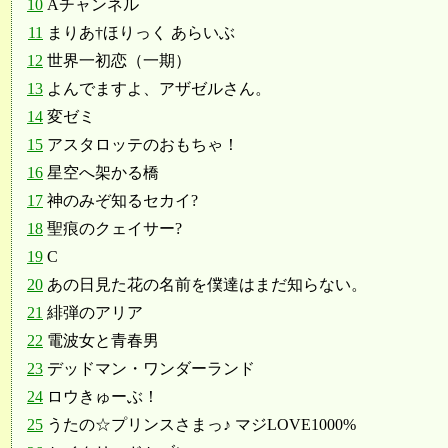
10
Aチャンネル
11
まりあ†ほりっく あらいぶ
12
世界一初恋（一期）
13
よんでますよ、アザゼルさん。
14
変ゼミ
15
アスタロッテのおもちゃ！
16
星空へ架かる橋
17
神のみぞ知るセカイ?
18
聖痕のクェイサー?
19
C
20
あの日見た花の名前を僕達はまだ知らない。
21
緋弾のアリア
22
電波女と青春男
23
デッドマン・ワンダーランド
24
ロウきゅーぶ！
25
うたの☆プリンスさまっ♪ マジLOVE1000%