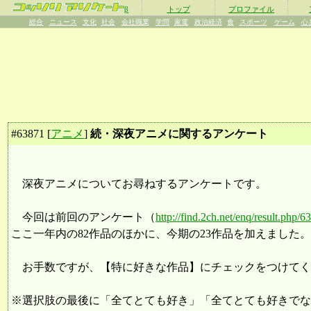
β
トップ
プロファイル
総合
ニュース
文化
社会
会社職業
学問
家電
政治経済
食
スポーツ
ゲーム
心
#
63871
[
アニメ
]
続・深夜アニメに関するアンケート
深夜アニメについてお尋ねするアンケートです。
今回は前回のアンケート（
http://find.2ch.net/enq/result.php/6
ここ一年内の82作品のほかに、今期の23作品を加えました。
お手数ですが、【特に好きな作品】にチェックをつけてく
※選択肢の最後に「全てとても好き」「全てとても好きでな