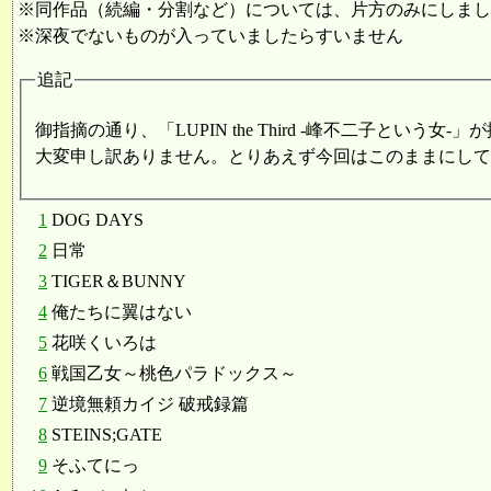
※同作品（続編・分割など）については、片方のみにしまし
※深夜でないものが入っていましたらすいません
追記
御指摘の通り、「LUPIN the Third -峰不二子という女
大変申し訳ありません。とりあえず今回はこのままにして
1
DOG DAYS
2
日常
3
TIGER＆BUNNY
4
俺たちに翼はない
5
花咲くいろは
6
戦国乙女～桃色パラドックス～
7
逆境無頼カイジ 破戒録篇
8
STEINS;GATE
9
そふてにっ