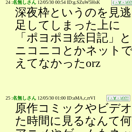
24 :
名無しさん
12/05/30 00:54 ID:g.SZuW5HsK
(・∀・)ｲｲ!
深夜枠というのを見逃
足してしまった上に
「ポヨポヨ絵日記」と
ニコニコとかネットで
えてなかったorz
25 :
名無しさん
12/05/30 01:00 ID:aMA,c,rrVI
(・∀・)ｲｲ!!
原作コミックやビデ
た時間に見るなんて何