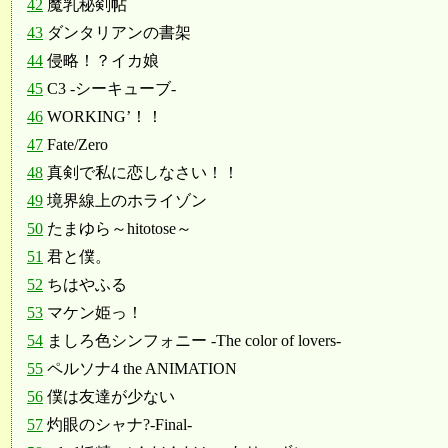
42
魔乳秘剣帖
43
ダンタリアンの書架
44
侵略！？イカ娘
45
C3 -シーキューブ-
46
WORKING’！！
47
Fate/Zero
48
真剣で私に恋しなさい！！
49
境界線上のホライゾン
50
たまゆら～hitotose～
51
君と僕。
52
ちはやふる
53
マケン姫っ！
54
ましろ色シンフォニー -The color of lovers-
55
ペルソナ4 the ANIMATION
56
僕は友達が少ない
57
灼眼のシャナ?-Final-