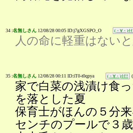
34 :
名無しさん
12/08/28 00:05 ID:j7gXGSPO_O
(・∀・)ｲｲ
人の命に軽重はないと
35 :
名無しさん
12/08/28 00:11 ID:iT0-t0qpya
(
(・∀・)ｲｲ!!
家で白菜の浅漬け食っ
を落とした夏
保育士がほんの５分来
センチのプールで３歳