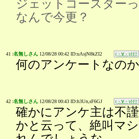
ジェットコースターっ
なんで今更？
41 :
名無しさん
12/08/28 00:42 ID:uAsjN8kZI2
(・∀・)ｲｲ!!
何のアンケートなのか
42 :
名無しさん
12/08/28 00:43 ID:h3Un,sF6GJ
(・∀・)ｲｲ!!
確かにアンケ主は不謹
かと云って、絶叫マシ
れんでしょうな