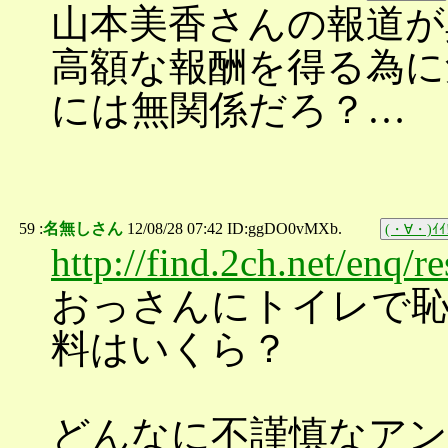
山本美香さんの報道が
高額な報酬を得る為に
には無関係だろ？…
59 :
名無しさん
12/08/28 07:42 ID:ggDO0vMXb.
(・∀・)ｲｲ
http://find.2ch.net/enq/r
おっさんにトイレで恥
料はいくら？
どんなに不謹慎なアンケ