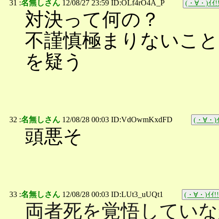
31 :
名無しさん
12/08/27 23:59 ID:OLf4rO4A_P
(・∀・)ｲｲ!
対決って何の？
不謹慎極まりないこと
を疑う
32 :
名無しさん
12/08/28 00:03 ID:VdOwmKxdFD
(・∀・)ｲ
頭悪そ
33 :
名無しさん
12/08/28 00:03 ID:LUt3_uUQt1
(・∀・)ｲｲ!!
両者死を覚悟していな