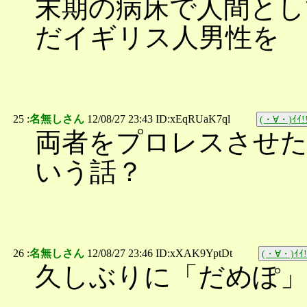
末期の病床で人間とし
だイギリス人男性を
25 :
名無しさん
12/08/27 23:43 ID:xEqRUaK7ql
(・∀・)ｲｲ!
両者をプロレスさせ
いう話？
26 :
名無しさん
12/08/27 23:46 ID:xXAK9YptDt
(・∀・)ｲｲ!
久しぶりに「だめぽ」