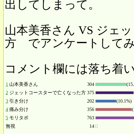
出してしまって。
山本美香さん VS ジ
方 でアンケートして
コメント欄には落ち着
1
山本美香さん
304
(15
2
ジェットコースターで亡くなった方
375
3
引き分け
202
(10.1%)
4
痛み分け
356
5
モリタポ
763
無視
14