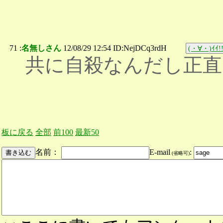
71 :
名無しさん
12/08/29 12:54 ID:NejDCq3rdH
(・∀・)ｲｲ!
共に自殺なんだし正直
板に戻る
全部
前100
最新50
名前：
E-mail
:
(省略可)