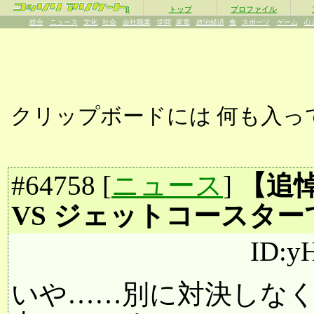
β
トップ
プロファイル
総合
ニュース
文化
社会
会社職業
学問
家電
政治経済
食
スポーツ
ゲーム
心
クリップボードには
何も入っ
#
64758
[
ニュース
]
【追
VS ジェットコースタ
ID:y
いや……別に対決しな