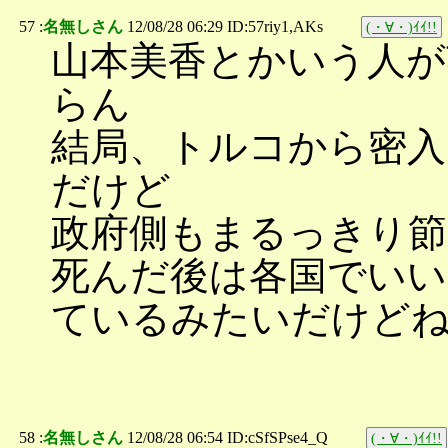
57 :
名無しさん
12/08/28 06:29 ID:57riy1,AKs
(・∀・)ｲｲ!!
山本美香とかいう人が
らん
結局、トルコから密入
だけど
政府側もまるっきり
死んだ後は各国でいい
ているみたいだけど
58 :
名無しさん
12/08/28 06:54 ID:cSfSPse4_Q
(・∀・)ｲｲ!!