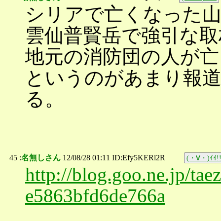
シリアで亡くなった山
雲仙普賢岳で強引な取
地元の消防団の人が亡
というのがあまり報道
る。
45 :
名無しさん
12/08/28 01:11 ID:Efy5KERl2R
(・∀・)ｲｲ!
http://blog.goo.ne.jp/t
e5863bfd6de766a