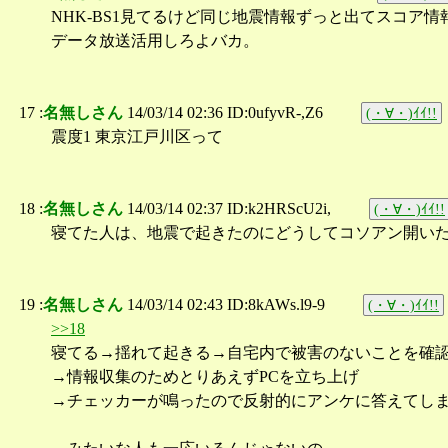
NHK-BS1見てるけど同じ地震情報ずっと出てスコア
データ放送活用しろよバカ。
17 :
名無しさん
14/03/14 02:36 ID:0ufyvR-,Z6
(・∀・)ｲｲ!!
震度1 東京江戸川区って
18 :
名無しさん
14/03/14 02:37 ID:k2HRScU2i,
(・∀・)ｲｲ!!
寝てた人は、地震で起きたのにどうしてコソアン開い
19 :
名無しさん
14/03/14 02:43 ID:8kAWs.l9-9
(・∀・)ｲｲ!!
>>18
寝てる→揺れて起きる→自宅内で被害のないことを確
→情報収集のためとりあえずPCを立ち上げ
→チェッカーが鳴ったので反射的にアンケに答えてし