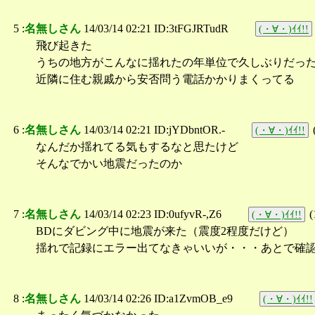
5 :
名無しさん
14/03/14 02:21 ID:3tFGJRTudR
(・∀・)ｲｲ!!
飛び起きた
うちの地方がこんなに揺れたの年単位で久しぶりだっ
近隣に住む親戚から安否問う電話かかりまくってる
6 :
名無しさん
14/03/14 02:21 ID:jYDbntOR.-
(・∀・)ｲｲ!!
なんだか揺れてる気もするなと思たけど
そんなでかい地震だったのか
7 :
名無しさん
14/03/14 02:23 ID:0ufyvR-,Z6
(
(・∀・)ｲｲ!!
BDにダビング中に地震が来た（震度2程度だけど）
揺れで記録にエラー出てなきゃいいが・・・あとで確
8 :
名無しさん
14/03/14 02:26 ID:a1ZvmOB_e9
(・∀・)ｲｲ!!