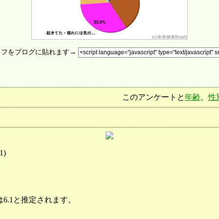
ラフをブログに貼れます→
このアンケートと
年齢
、
性
1
)
6.1と推定されます。