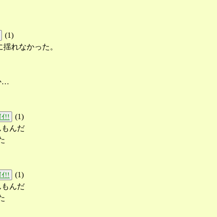
(
1
)
に揺れなかった。
か…
(
1
)
ｲ!!
んもんだ
た
(
1
)
ｲ!!
んもんだ
た