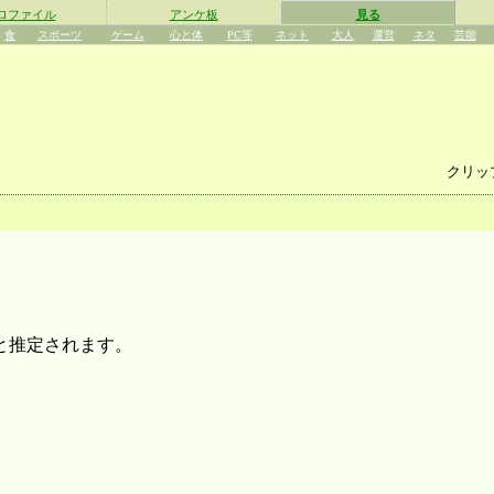
ロファイル
アンケ板
見る
食
スポーツ
ゲーム
心と体
PC等
ネット
大人
運営
ネタ
芸能
クリッ
1と推定されます。