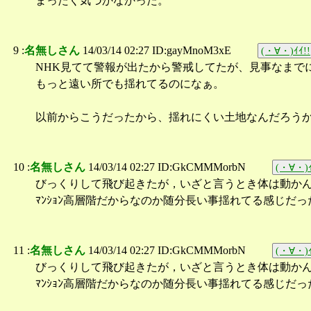
まったく気づかなかった。
9 :
名無しさん
14/03/14 02:27 ID:gayMnoM3xE
(・∀・)ｲｲ!!
NHK見てて警報が出たから警戒してたが、見事なまで
もっと遠い所でも揺れてるのになぁ。
以前からこうだったから、揺れにくい土地なんだろう
10 :
名無しさん
14/03/14 02:27 ID:GkCMMMorbN
(・∀・)ｲ
びっくりして飛び起きたが，いざと言うとき体は動か
ﾏﾝｼｮﾝ高層階だからなのか随分長い事揺れてる感じだっ
11 :
名無しさん
14/03/14 02:27 ID:GkCMMMorbN
(・∀・)ｲ
びっくりして飛び起きたが，いざと言うとき体は動か
ﾏﾝｼｮﾝ高層階だからなのか随分長い事揺れてる感じだっ