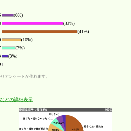
6
(6%)
3
(33%)
1
(41%)
0
(10%)
7
(7%)
3
(3%)
0
かりアンケートが作れます。
などの詳細表示