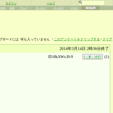
ログイン
ヘルプ
音楽
娯楽
アニメ
|
きっちり
ひっぱり
クロス
個別結果
プボードには
何も入っていません
/
このアンケートをクリップする
/
クリア
2014年3月14日 2時36分終了
ID:8kAWs.l9-9
(
1
)
(・∀・)ｲｲ!!