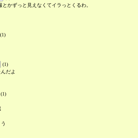
情報とかずっと見えなくてイラっとくるわ。
(
1
)
(
1
)
たんだよ
(
1
)
認
まう