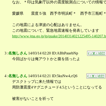
なお、＊印は気象庁以外の震度観測点についての情報
愛媛県 震度５強 西予市明浜町＊ 西予市三瓶町
この地震による津波の心配はありません。
この地震について、緊急地震速報を発表しています
http://www.jma.go.jp/jp/quake/20140314021225495-140207.h
3 :
名無しさん
14/03/14 02:20 ID:ABhPauebNp
(・∀・)ｲｲ!!
今回ばかりは俺アウトかと腹を括ったよ
4 :
名無しさん
14/03/14 02:21 ID:5kuNw4,cQ6
(・∀・)ｲｲ!!
デスクトップに来た情報では
周防灘震度4マグニチュード4.5ということになってる
被害がないことを祈って