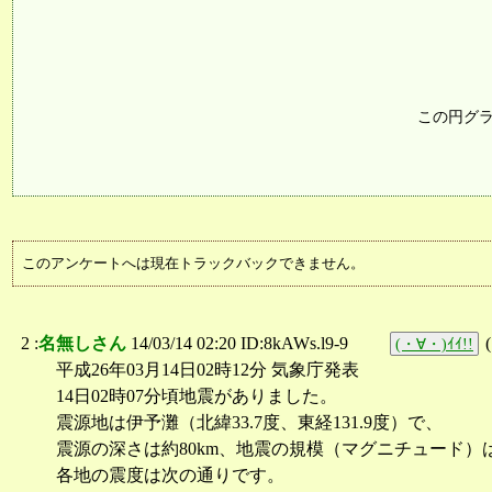
この円グ
このアンケートへは現在トラックバックできません。
2 :
名無しさん
14/03/14 02:20 ID:8kAWs.l9-9
(
(・∀・)ｲｲ!!
平成26年03月14日02時12分 気象庁発表
14日02時07分頃地震がありました。
震源地は伊予灘（北緯33.7度、東経131.9度）で、
震源の深さは約80km、地震の規模（マグニチュード）は
各地の震度は次の通りです。