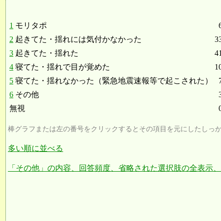
1
モリタポ
2
起きてた・揺れには気付かなかった
3
3
起きてた・揺れた
4
4
寝てた・揺れで目が覚めた
1
5
寝てた・揺れなかった（緊急地震速報等で起こされた）
6
その他
無視
棒グラフまたは左の番号をクリックするとその項目を元にしたしっ
多い順に並べる
「その他」の内容、回答頻度、省略された選択肢の全表示、