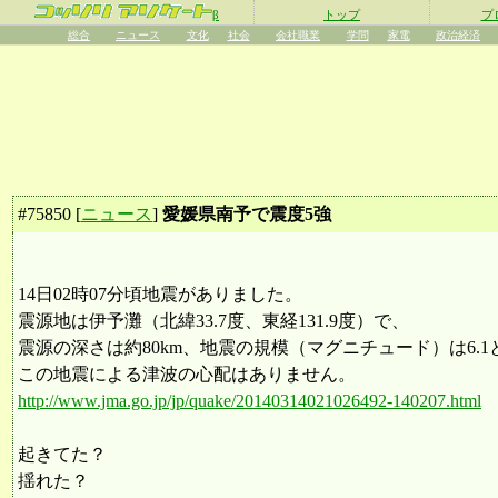
β
トップ
プ
総合
ニュース
文化
社会
会社職業
学問
家電
政治経済
#
75850
[
ニュース
]
愛媛県南予で震度5強
14日02時07分頃地震がありました。
震源地は伊予灘（北緯33.7度、東経131.9度）で、
震源の深さは約80km、地震の規模（マグニチュード）は6.
この地震による津波の心配はありません。
http://www.jma.go.jp/jp/quake/20140314021026492-140207.html
起きてた？
揺れた？