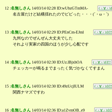
12 :
名無しさん
14/03/14 02:28 ID:wUbzGTmMA-
(・∀・)ｲ
名古屋だけど結構揺れたのでビビった・・・(´・ω・`)
13 :
名無しさん
14/03/14 02:29 ID:PEnCm-EJml
(・∀・)ｲｲ!
九州なのでぜんぜん大丈夫でした
それより実家の四国のほうが少し心配です
14 :
名無しさん
14/03/14 02:30 ID:Uz.lBjxhOA
(・∀・)ｲｲ!!
チェッカーが鳴るまでまったく気づかなくてすまん
15 :
名無しさん
14/03/14 02:30 ID:49zUcjIULM
(・∀・)ｲｲ!
関西ナマズですわ
16 :
名無しさん
14/03/14 02:36 ID:a1ZvmOB_e9
(・∀・)ｲｲ!