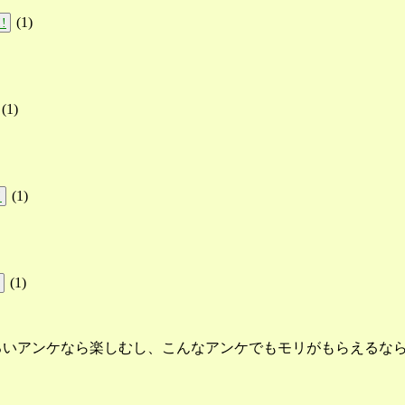
(
1
)
!
(
1
)
(
1
)
!
(
1
)
いアンケなら楽しむし、こんなアンケでもモリがもらえるなら適