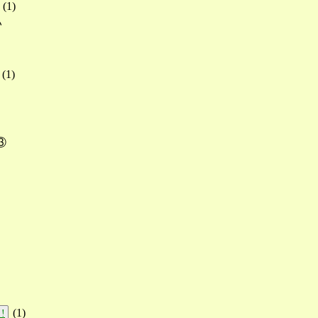
(
1
)
い
(
1
)
③
(
1
)
!