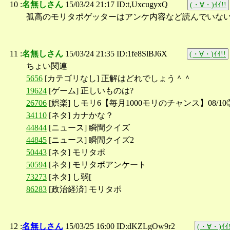
10 :
名無しさん
15/03/24 21:17 ID:t,UxcugyxQ
(・∀・)ｲｲ!!
孤高のモリタポゲッターはアンケ内容など読んでいな
11 :
名無しさん
15/03/24 21:35 ID:1fe8SlBJ6X
(・∀・)ｲｲ!!
ちょい関連
5656
[カテゴリなし] 正解はどれでしょう＾＾
19624
[ゲーム] 正しいものは?
26706
[娯楽] しモリ6【毎月1000モリのチャンス】08/10
34110
[ネタ] カナかな？
44844
[ニュース] 瞬間クイズ
44845
[ニュース] 瞬間クイズ2
50443
[ネタ] モリタポ
50594
[ネタ] モリタポアンケート
73273
[ネタ] し弱[
86283
[政治経済] モリタポ
12 :
名無しさん
15/03/25 16:00 ID:dKZLgOw9r2
(・∀・)ｲｲ!