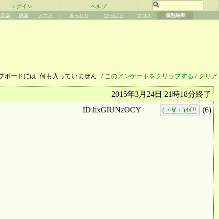
ログイン
ヘルプ
音楽
娯楽
アニメ
|
きっちり
ひっぱり
クロス
個別結果
プボードには
何も入っていません
/
このアンケートをクリップする
/
クリア
2015年3月24日 21時18分終了
ID:hxGIUNzOCY
(
6
)
(・∀・)ｲｲ!!