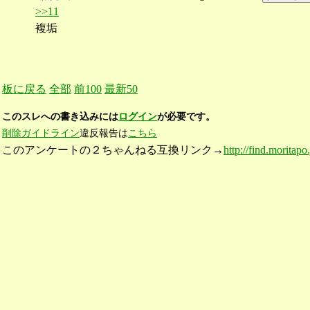
>>11
複垢
板に戻る
全部
前100
最新50
このスレへの書き込みには
ログイン
が必要です。
削除ガイドライン
違反報告は
こちら
このアンケートの２ちゃんねる互換リンク→
http://find.moritapo