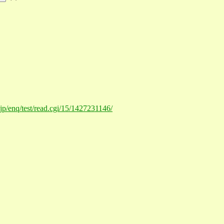
.jp/enq/test/read.cgi/15/1427231146/