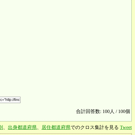
合計回答数: 100人 / 100個
別
、
出身都道府県
、
居住都道府県
でのクロス集計を見る
Tweet