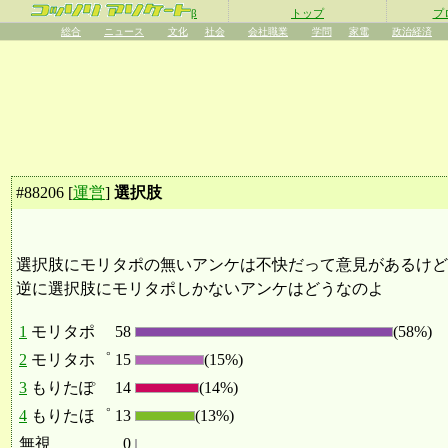
β
トップ
プ
総合
ニュース
文化
社会
会社職業
学問
家電
政治経済
#
88206
[
運営
]
選択肢
選択肢にモリタポの無いアンケは不快だって意見があるけど
逆に選択肢にモリタポしかないアンケはどうなのよ
1
モリタポ
58
(58%)
2
モリタホ゜
15
(15%)
3
もりたぽ
14
(14%)
4
もりたほ゜
13
(13%)
無視
0