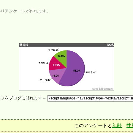
かりアンケートが作れます。
ラフをブログに貼れます→
このアンケートと
年齢
、
性