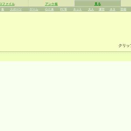
ロファイル
アンケ板
見る
食
スポーツ
ゲーム
心と体
PC等
ネット
大人
運営
ネタ
芸能
クリッ