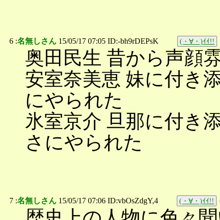
6 :
名無しさん
15/05/17 07:05 ID:-bh9rDEPsK
(・∀・)ｲｲ!!
奥田民生 昔から声顔
安室奈美恵 妹に付き
にやられた
氷室京介 旦那に付き
さにやられた
7 :
名無しさん
15/05/17 07:06 ID:vbOsZdgY,4
(・∀・)ｲｲ!!
歴史上の人物に色々聞