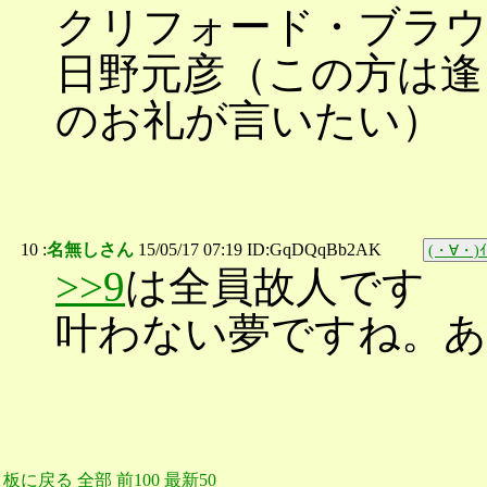
クリフォード・ブラ
日野元彦（この方は逢
のお礼が言いたい）
10 :
名無しさん
15/05/17 07:19 ID:GqDQqBb2AK
(・∀・)ｲ
>>9
は全員故人です
叶わない夢ですね。あ
板に戻る
全部
前100
最新50