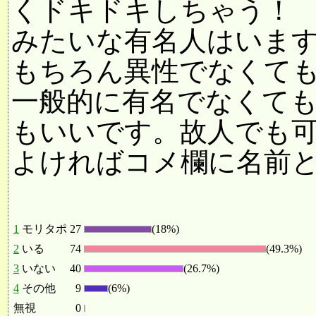
くドキドキしちゃう！
みたいな有名人はいま
もちろん異性でなくて
一般的に有名でなくて
もいいです。故人でも
よければコメ欄に名前
1
モリタポ
27
(18%)
2
いる
74
(49.3%)
3
いない
40
(26.7%)
4
その他
9
(6%)
無視
0