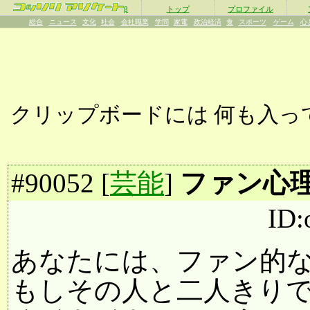
β
トップ
プロファイル
総合
ニュース
文化
社会
会社職業
学問
家電
政治経済
食
スポーツ
ゲーム
心
クリップボードには
何も入っ
#
90052
[
芸能
]
ファン心
ID
あなたには、ファン的
もしその人と二人きり