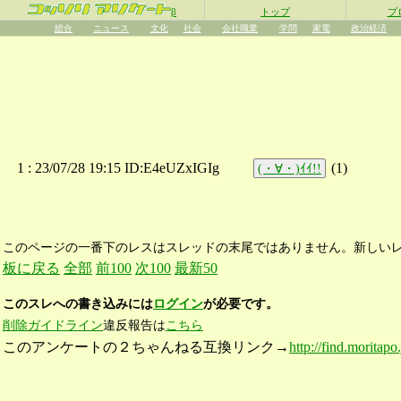
β
トップ
プ
総合
ニュース
文化
社会
会社職業
学問
家電
政治経済
1 :
23/07/28 19:15 ID:E4eUZxIGIg
(
1
)
(・∀・)ｲｲ!!
このページの一番下のレスはスレッドの末尾ではありません。新しい
板に戻る
全部
前100
次100
最新50
このスレへの書き込みには
ログイン
が必要です。
削除ガイドライン
違反報告は
こちら
このアンケートの２ちゃんねる互換リンク→
http://find.moritapo