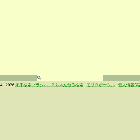
4 - 2026
未来検索ブラジル -
２ちゃんねる検索
-
モリタポータル
-
個人情報保