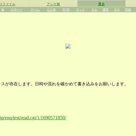
ロファイル
アンケ板
見る
食
スポーツ
ゲーム
心と体
PC等
ネット
大人
運営
ネタ
芸能
レスが存在します。日時や流れを確かめて書き込みをお願いします。
.jp/enq/test/read.cgi/1/1690571850/