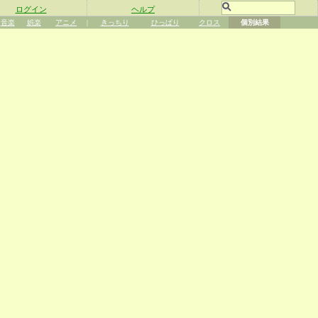
ログイン
ヘルプ
音楽
娯楽
アニメ
|
きっちり
ひっぱり
クロス
個別結果