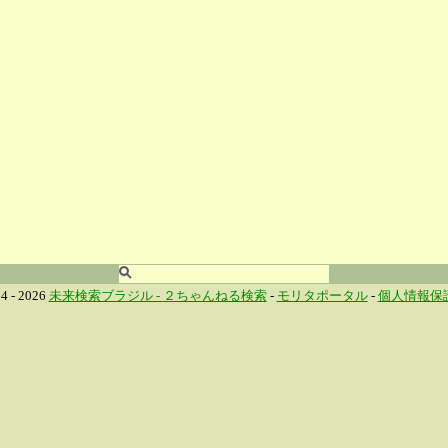
4 - 2026
未来検索ブラジル -
２ちゃんねる検索
-
モリタポータル
-
個人情報保