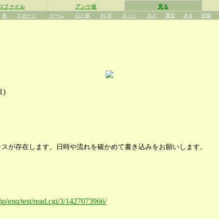
ロファイル
アンケ板
見る
食
スポーツ
ゲーム
心と体
PC等
ネット
大人
運営
ネタ
芸能
1
)
レスが存在します。日時や流れを確かめて書き込みをお願いします。
.jp/enq/test/read.cgi/3/1427073966/