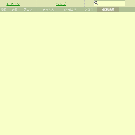
ログイン
ヘルプ
音楽
娯楽
アニメ
|
きっちり
ひっぱり
クロス
個別結果