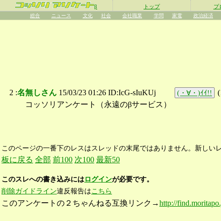
β
トップ
プ
総合
ニュース
文化
社会
会社職業
学問
家電
政治経済
2 :
名無しさん
15/03/23 01:26 ID:IcG-sIuKUj
(
(・∀・)ｲｲ!!
コッソリアンケート（永遠のβサービス）
このページの一番下のレスはスレッドの末尾ではありません。新しい
板に戻る
全部
前100
次100
最新50
このスレへの書き込みには
ログイン
が必要です。
削除ガイドライン
違反報告は
こちら
このアンケートの２ちゃんねる互換リンク→
http://find.moritapo