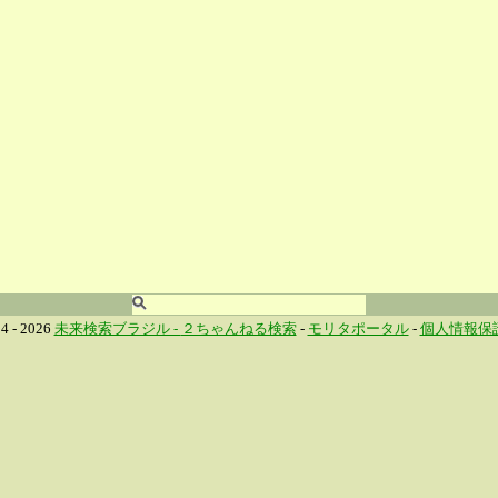
4 - 2026
未来検索ブラジル -
２ちゃんねる検索
-
モリタポータル
-
個人情報保