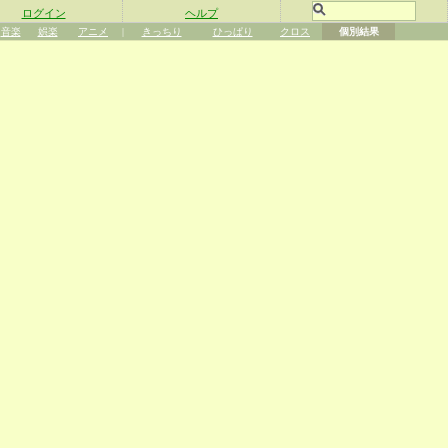
ログイン
ヘルプ
音楽
娯楽
アニメ
|
きっちり
ひっぱり
クロス
個別結果