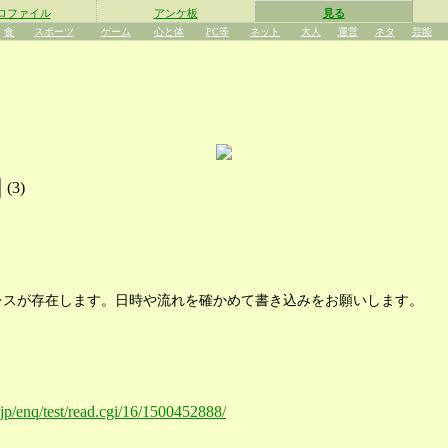
ロファイル
アンケ板
見る
食
スポーツ
ゲーム
心と体
PC等
ネット
大人
運営
ネタ
芸能
(
3
)
レスが存在します。日時や流れを確かめて書き込みをお願いします。
o.jp/enq/test/read.cgi/16/1500452888/