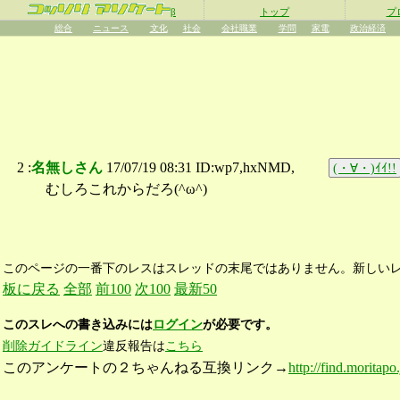
β
トップ
プ
総合
ニュース
文化
社会
会社職業
学問
家電
政治経済
2 :
名無しさん
17/07/19 08:31 ID:wp7,hxNMD,
(・∀・)ｲｲ!!
むしろこれからだろ(^ω^)
このページの一番下のレスはスレッドの末尾ではありません。新しい
板に戻る
全部
前100
次100
最新50
このスレへの書き込みには
ログイン
が必要です。
削除ガイドライン
違反報告は
こちら
このアンケートの２ちゃんねる互換リンク→
http://find.moritap