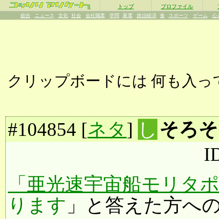
β
トップ
プロファイル
総合
ニュース
文化
社会
会社職業
学問
家電
政治経済
食
スポーツ
ゲーム
心
クリップボードには
何も入っ
#
104854
[
ネタ
]
し
そろそ
I
「亜光速宇宙船モリタポ号
ります
」と答えた方へ