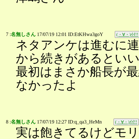
7 :
名無しさん
17/07/19 12:01 ID:EtKHwa3goY
(・∀・)ｲｲ!!
ネタアンケは進むに
から続きがあるとい
最初はまさか船長が最
なかったよ
8 :
名無しさん
17/07/19 12:27 ID:q_qa3_HeMn
(・∀・)ｲｲ!!
実は飽きてるけどモ