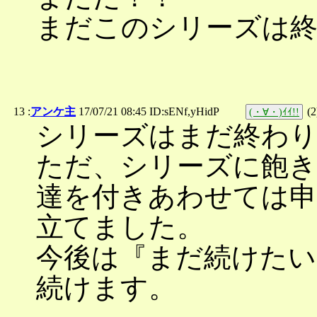
まだこのシリーズは
13 :
アンケ主
17/07/21 08:45 ID:sENf,yHidP
(
2
(・∀・)ｲｲ!!
シリーズはまだ終わ
ただ、シリーズに飽
達を付きあわせては
立てました。
今後は『まだ続けたい
続けます。