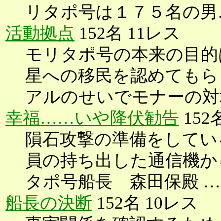
リタポ号は１７５名の男
活動拠点
152名 11レス
モリタポ号の本来の目的
星への移民を認めてもら
アルのせいでモナーの対
幸福……いや降伏勧告
152
隕石攻撃の準備をしてい
員の持ち出した通信機か
タポ号船長 森田保殿 …
船長の決断
152名 10レス