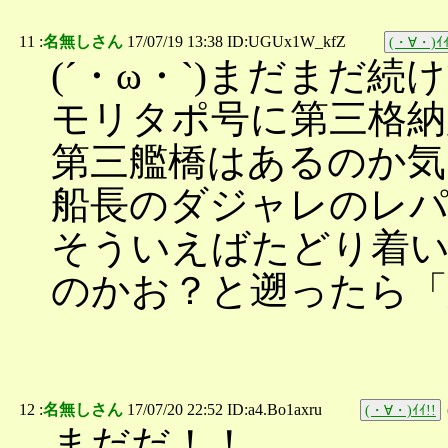
11 :
名無しさん
17/07/19 13:38 ID:UGUx1W_kfZ
(・∀・)ｲｲ
(´・ω・`)まだまだ
モリタポ号に第三格
第三艦橋はあるのか気
船長のダジャレのレ
そういえばたどり着い
のかお？と遡ったら「
12 :
名無しさん
17/07/20 22:52 ID:a4.Bo1axru
(・∀・)ｲｲ!!
まだだ！！