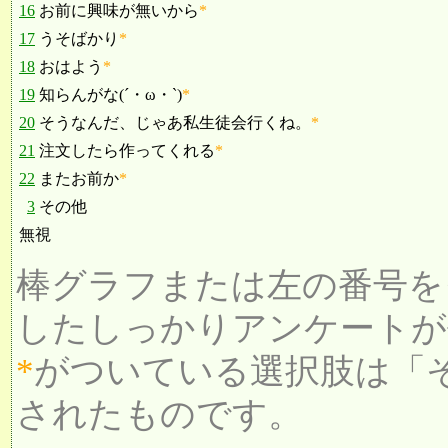
16
お前に興味が無いから
*
17
うそばかり
*
18
おはよう
*
19
知らんがな(´・ω・`)
*
20
そうなんだ、じゃあ私生徒会行くね。
*
21
注文したら作ってくれる
*
22
またお前か
*
3
その他
無視
棒グラフまたは左の番号を
したしっかりアンケートが
*
がついている選択肢は「
されたものです。