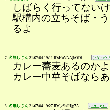
しばらく行ってない
駅構内の立ちそば・う
るよ
7 :
名無しさん
21/07/04 19:11 ID:HuVAAjhODi
(・∀・)ｲｲ!!
カレー蕎麦あるのかよ
カレー中華そばなら
8 :
名無しさん
21/07/04 19:27 ID:Jy6hdHjg7A
(・∀・)ｲｲ!!