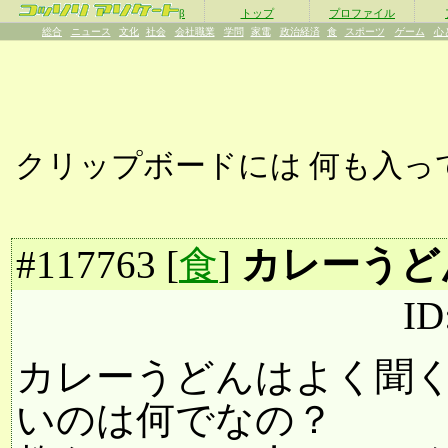
β
トップ
プロファイル
総合
ニュース
文化
社会
会社職業
学問
家電
政治経済
食
スポーツ
ゲーム
心
クリップボードには
何も入っ
#
117763
[
食
]
カレーうど
ID
カレーうどんはよく聞
いのは何でなの？