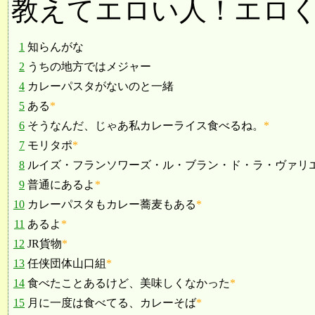
教えてエロい人！エロ
1
知らんがな
2
うちの地方ではメジャー
4
カレーパスタがないのと一緒
5
ある
*
6
そうなんだ、じゃあ私カレーライス食べるね。
*
7
モリタポ
*
8
ルイズ・フランソワーズ・ル・ブラン・ド・ラ・ヴァリ
9
普通にあるよ
*
10
カレーパスタもカレー蕎麦もある
*
11
あるよ
*
12
JR貨物
*
13
任侠団体山口組
*
14
食べたことあるけど、美味しくなかった
*
15
月に一度は食べてる、カレーそば
*