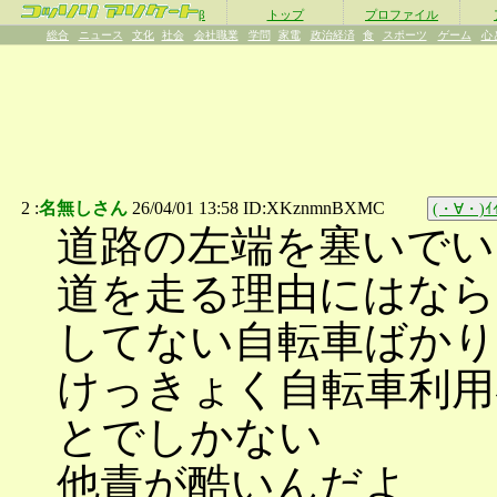
β
トップ
プロファイル
総合
ニュース
文化
社会
会社職業
学問
家電
政治経済
食
スポーツ
ゲーム
心
2 :
名無しさん
26/04/01 13:58 ID:XKznmnBXMC
(・∀・)ｲｲ
道路の左端を塞いでい
道を走る理由にはなら
してない自転車ばか
けっきょく自転車利用
とでしかない
他責が酷いんだよ