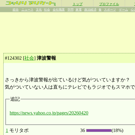
β
トップ
プロファイル
総合
ニュース
文化
社会
会社職業
学問
家電
政治経済
食
スポーツ
ゲーム
心
#
124302
[
社会
]
津波警報
さっきから津波警報が出ているけど気がついていますか？
気がついていない人は直ちにテレビでもラジオでもスマホで
追記
https://news.yahoo.co.jp/pages/20260420
1
モリタポ
36
(18%)