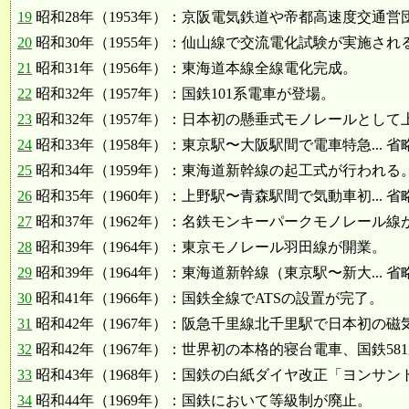
19
昭和28年（1953年）：京阪電気鉄道や帝都高速度交通営団で
20
昭和30年（1955年）：仙山線で交流電化試験が実施され
21
昭和31年（1956年）：東海道本線全線電化完成。
22
昭和32年（1957年）：国鉄101系電車が登場。
23
昭和32年（1957年）：日本初の懸垂式モノレールとして上野
24
昭和33年（1958年）：東京駅〜大阪駅間で電車特急... 省
25
昭和34年（1959年）：東海道新幹線の起工式が行われる
26
昭和35年（1960年）：上野駅〜青森駅間で気動車初... 省
27
昭和37年（1962年）：名鉄モンキーパークモノレール線
28
昭和39年（1964年）：東京モノレール羽田線が開業。
29
昭和39年（1964年）：東海道新幹線（東京駅〜新大... 省
30
昭和41年（1966年）：国鉄全線でATSの設置が完了。
31
昭和42年（1967年）：阪急千里線北千里駅で日本初の磁気式
32
昭和42年（1967年）：世界初の本格的寝台電車、国鉄581系
33
昭和43年（1968年）：国鉄の白紙ダイヤ改正「ヨンサン
34
昭和44年（1969年）：国鉄において等級制が廃止。