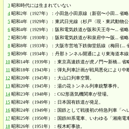
3
昭和時代には生まれていない
4
昭和2年（1927年）：小田急小田原線（新宿〜小田... 省略
5
昭和4年（1929年）：東武日光線（杉戸〈現・東武動物公園〉
6
昭和4年（1929年）：阪和電気鉄道が阪和天王寺〜... 省略
7
昭和5年（1930年）：阪和電気鉄道が和泉府中〜阪... 省略
8
昭和8年（1933年）：大阪市営地下鉄御堂筋線（梅田{... 
9
昭和9年（1934年）：丹那トンネル開通により東海道本線が熱
10
昭和14年（1939年）：東京高速鉄道が虎ノ門〜新橋... 省
11
昭和18年（1943年）：弾丸列車計画が戦局悪化により中
12
昭和20年（1945年）：大山口列車空襲。
13
昭和20年（1945年）：湯の花トンネル列車銃撃事件。
14
昭和23年（1948年）：C62形蒸気機関車が登場。
15
昭和24年（1949年）：日本国有鉄道が発足。
16
昭和24年（1949年）：国鉄として戦後初の特急列車「へいわ
17
昭和25年（1950年）：国鉄80系電車、いわゆる「湘南
18
昭和26年（1951年）：桜木町事故。