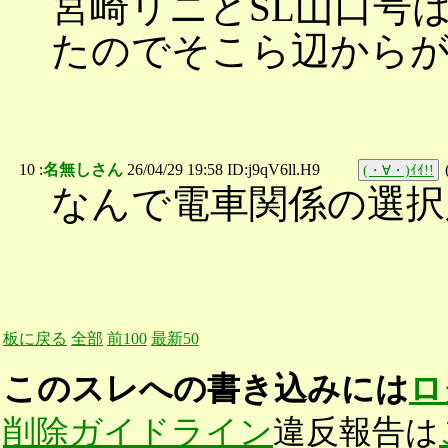
宮崎リニとSL山口号
たのでそこら辺からがリ
10 :
名無しさん
26/04/29 19:58 ID:j9qV6ll.H9
(・∀・)ｲｲ!!
なんで電車関係の選択
板に戻る
全部
前100
最新50
このスレへの書き込みには
ロ
削除ガイドライン
違反報告は