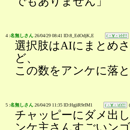
でもありません」
4 :
名無しさん
26/04/29 08:41 ID:8_EdOdjK,E
(・∀・)ｲｲ!!
選択肢はAIにまとめ
ど、
この数をアンケに落
5 :
名無しさん
26/04/29 11:35 ID:HgjiR9rIM1
(・∀・)ｲｲ!!
チャッピーにダメ出
ンケ主さんすごいン