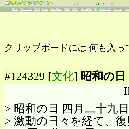
β
トップ
プロファイル
総合
ニュース
文化
社会
会社職業
学問
家電
政治経済
食
スポーツ
ゲーム
心
クリップボードには
何も入っ
#
124329
[
文化
]
昭和の日
I
> 昭和の日 四月二十九
> 激動の日々を経て、