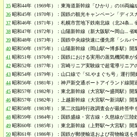
35
昭和44年（1969年）：東海道新幹線「ひかり」の16両
36
昭和45年（1970年）：国鉄の観光キャンペーン「ディスカバ
37
昭和46年（1971年）：札幌市営地下鉄南北線（北24条 ... 
38
昭和47年（1972年）：山陽新幹線（新大阪駅〜岡山... 省
39
昭和48年（1973年）：国鉄中央線快速に優先席「シルバーシ
40
昭和50年（1975年）：山陽新幹線（岡山駅〜博多駅）開
41
昭和51年（1976年）：国鉄における実用の蒸気機関車が
42
昭和52年（1977年）：宮崎リニア実験線で超電導リニアの実
43
昭和54年（1979年）：山口線で「SLやまぐち号」運行開
44
昭和56年（1981年）：神戸新交通ポートアイランド線開
45
昭和57年（1982年）：東北新幹線（大宮駅〜盛岡駅）開
46
昭和57年（1982年）：上越新幹線（大宮駅〜新潟駅）開
47
昭和58年（1983年）：第二次臨時行政調査会が最終答申を提
48
昭和59年（1984年）：国鉄盛線・宮古線・久慈線が三陸鉄道
49
昭和60年（1985年）：東北新幹線（上野駅〜大宮駅）開
50
昭和61年（1986年）：国鉄が郵便輸送および荷物輸送を