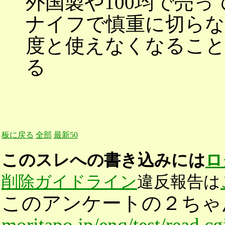
外国製や100均で売
ナイフで慎重に切ら
度と使えなくなるこ
る
板に戻る
全部
最新50
このスレへの書き込みには
ロ
削除ガイドライン
違反報告は
このアンケートの２ちゃ
moritapo.jp/enq/test/read.c