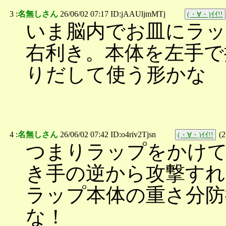
3 :
名無しさん
26/06/02 07:17 ID:jAAUljmMTj
(・∀・)ｲｲ!!
いま脳内でお皿にラ
右利き。本体を左手で
りだして使う形かな
4 :
名無しさん
26/06/02 07:42 ID:o4riv2Tjsn
(
2
(・∀・)ｲｲ!!
つまりラップをかけて
き手の逆から攻撃すれ
ラップ本体の重さ分防
な！