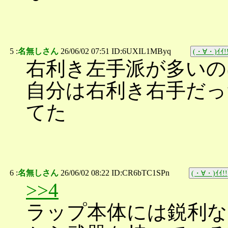
5 :
名無しさん
26/06/02 07:51 ID:6UXIL1MByq
(・∀・)ｲｲ!
右利き左手派が多いの
自分は右利き右手だっ
てた
6 :
名無しさん
26/06/02 08:22 ID:CR6bTC1SPn
(・∀・)ｲｲ!!
>>4
ラップ本体には鋭利な