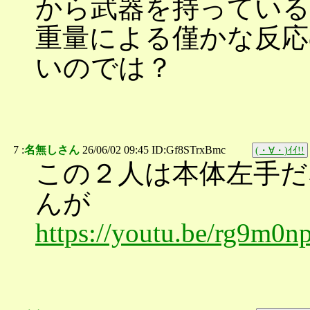
から武器を持ってい
重量による僅かな反応
いのでは？
7 :
名無しさん
26/06/02 09:45 ID:Gf8STrxBmc
(・∀・)ｲｲ!!
この２人は本体左手だ
んが
https://youtu.be/rg9m0n