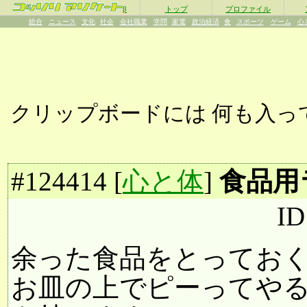
β
トップ
プロファイル
総合
ニュース
文化
社会
会社職業
学問
家電
政治経済
食
スポーツ
ゲーム
心
クリップボードには
何も入っ
#
124414
[
心と体
]
食品用
ID
余った食品をとってお
お皿の上でピーってや