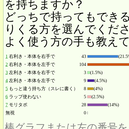
を持ちますか？
どっちで持ってもでき
りくる方を選んでくだ
よく使う方の手も教え
1
右利き・本体を右手で
43
(21.5
2
右利き・本体を左手で
104
3
左利き・本体を右手で
3
(1.5%)
4
左利き・本体を左手で
9
(4.5%)
5
もっと違う持ち方（スレに書く）
8
(4%)
6
ラップ使わない
5
(2.5%)
7
モリタポ
28
(14%)
無視
0
棒グラフまたは左の番号を