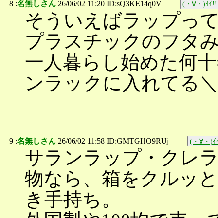
8 :
名無しさん
26/06/02 11:20 ID:sQ3KE14q0V
(・∀・)ｲｲ!!
そういえばラップっ
プラスチックのフタ
一人暮らし始めた何十
ンラックに入れてる＼(^
9 :
名無しさん
26/06/02 11:58 ID:GMTGHO9RUj
(・∀・)ｲｲ
サランラップ・クレラ
物なら、箱をクルッと
き手持ち。