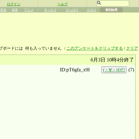
ログイン
ヘルプ
音楽
娯楽
アニメ
|
きっちり
ひっぱり
クロス
個別結果
プボードには
何も入っていません
/
このアンケートをクリップする
/
クリア
6月3日 10時4分終了
ID:pT6gfa_x9I
(
7
)
(・∀・)ｲｲ!!