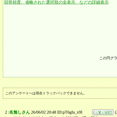
回答頻度、省略された選択肢の全表示、などの詳細表示
この円グ
このアンケートへは現在トラックバックできません。
2 :
名無しさん
26/06/02 20:48 ID:pT6gfa_x9I
(
(・∀・)ｲｲ!!