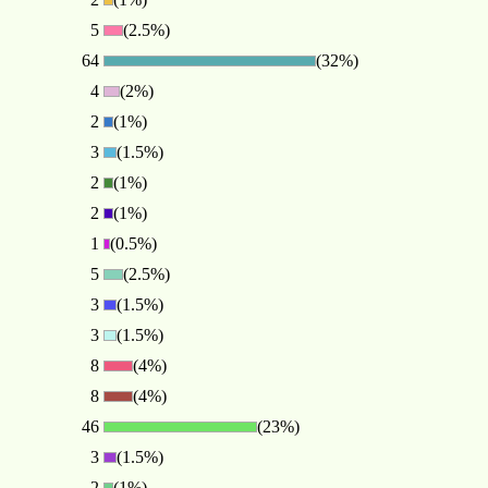
5
(2.5%)
64
(32%)
4
(2%)
2
(1%)
3
(1.5%)
2
(1%)
2
(1%)
1
(0.5%)
5
(2.5%)
3
(1.5%)
3
(1.5%)
8
(4%)
8
(4%)
46
(23%)
3
(1.5%)
2
(1%)