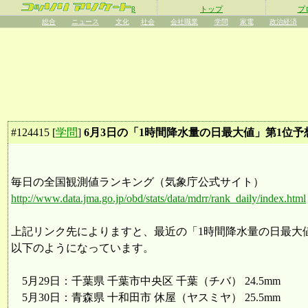
β
トップ
プ
総合
ニュース
文化
社会
会社職業
学問
家電
政治経済
#
124415
[
学問
]
6月3日の「1時間降水量の日最大値」第1位予
毎日の全国観測値ランキング（気象庁公式サイト）
http://www.data.jma.go.jp/obd/stats/data/mdrr/rank_daily/index.html
上記リンク先によりますと、最近の「1時間降水量の日最大
以下のようになっています。
5月29日：千葉県 千葉市中央区 千葉（チバ） 24.5mm
5月30日：青森県 十和田市 休屋（ヤスミヤ） 25.5mm