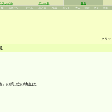
ロファイル
アンケ板
見る
食
スポーツ
ゲーム
心と体
PC等
ネット
大人
運営
ネタ
芸能
クリッ
想
値」の第1位の地点は、