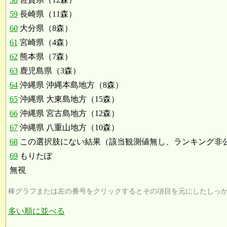
59
長崎県（11森）
60
大分県（8森）
61
宮崎県（4森）
62
熊本県（7森）
63
鹿児島県（3森）
64
沖縄県 沖縄本島地方（8森）
65
沖縄県 大東島地方（15森）
66
沖縄県 宮古島地方（12森）
67
沖縄県 八重山地方（10森）
68
この選択肢にない結果（該当観測値無し、ランキング非
69
もりたぽ
無視
棒グラフまたは左の番号をクリックするとその項目を元にしたしっ
多い順に並べる