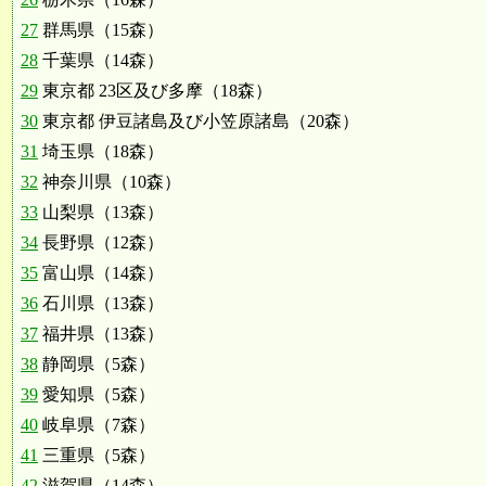
27
群馬県（15森）
28
千葉県（14森）
29
東京都 23区及び多摩（18森）
30
東京都 伊豆諸島及び小笠原諸島（20森）
31
埼玉県（18森）
32
神奈川県（10森）
33
山梨県（13森）
34
長野県（12森）
35
富山県（14森）
36
石川県（13森）
37
福井県（13森）
38
静岡県（5森）
39
愛知県（5森）
40
岐阜県（7森）
41
三重県（5森）
42
滋賀県（14森）