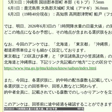
5月31日：沖縄県 国頭郡本部町 本部（モトブ） 7.5mm
6月1日：鹿児島県 大島郡天城町 天城（アマギ） 36.0mm
6月2日（19時40分現在）：高知県 高岡郡津野町 船戸（フナト
では、明日、2026年6月3日の「1時間降水量の日最大値」の
どこの地点になるか予想し、その地点が含まれる選択肢をお
なお、今回のアンケでは、「北海道」「東京都」「沖縄県」
都道府県単位よりも細かく設定しております。
東京都は「23区及び多摩」と「伊豆諸島及び小笠原諸島」の
北海道と沖縄県は、下記リンク先記載の“地方”ごとの区分で
https://www.jma.go.jp/jma/kishou/know/saibun/index.html
また、今回は、各選択肢に、的中時の配当森数も記載してい
各選択肢ごとの回答率や、回答人数などに関わらず、
的中者全員に、記載されている森数でのしっかりアンケを立
このアンケは、回答前に途中経過を確認することができます