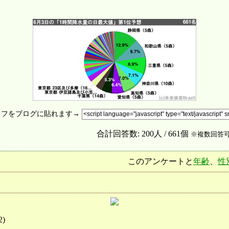
ラフをブログに貼れます→
合計回答数: 200人 / 661個
※複数回答
このアンケートと
年齢
、
性
2
)