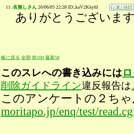
11 :
名無しさん
26/06/05 22:28 ID:,kaV2KkyhI
(・∀・)ｲｲ!!
ありがとうございま
板に戻る
全部
前100
最新50
このスレへの書き込みには
ロ
削除ガイドライン
違反報告は
このアンケートの２ちゃ
moritapo.jp/enq/test/read.c