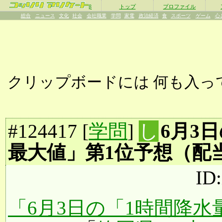
β
トップ
プロファイル
総合
ニュース
文化
社会
会社職業
学問
家電
政治経済
食
スポーツ
ゲーム
心
クリップボードには
何も入っ
#
124417
[
学問
]
し
6月3
最大値」第1位予想（配
ID
「6月3日の「1時間降水