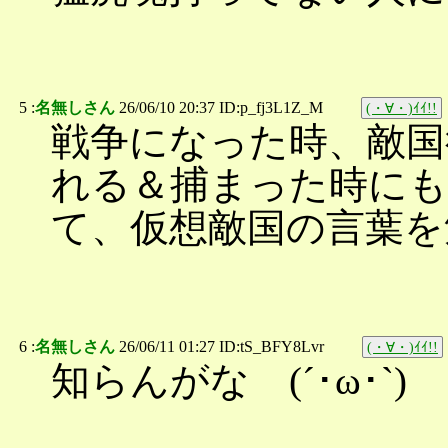
5 :
名無しさん
26/06/10 20:37 ID:p_fj3L1Z_M
(・∀・)ｲｲ!!
戦争になった時、敵国
れる＆捕まった時にも
て、仮想敵国の言葉を
6 :
名無しさん
26/06/11 01:27 ID:tS_BFY8Lvr
(・∀・)ｲｲ!!
知らんがな (´･ω･`)