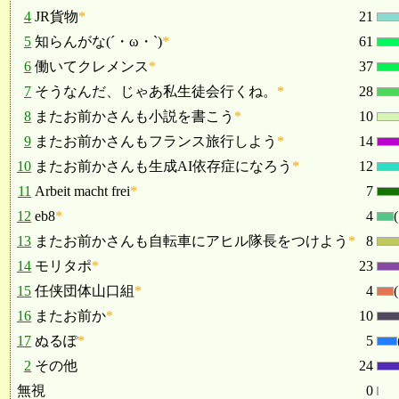
4
JR貨物
*
21
5
知らんがな(´・ω・`)
*
61
6
働いてクレメンス
*
37
7
そうなんだ、じゃあ私生徒会行くね。
*
28
8
またお前かさんも小説を書こう
*
10
9
またお前かさんもフランス旅行しよう
*
14
10
またお前かさんも生成AI依存症になろう
*
12
11
Arbeit macht frei
*
7
12
eb8
*
4
13
またお前かさんも自転車にアヒル隊長をつけよう
*
8
14
モリタポ
*
23
15
任侠団体山口組
*
4
16
またお前か
*
10
17
ぬるぽ
*
5
2
その他
24
無視
0