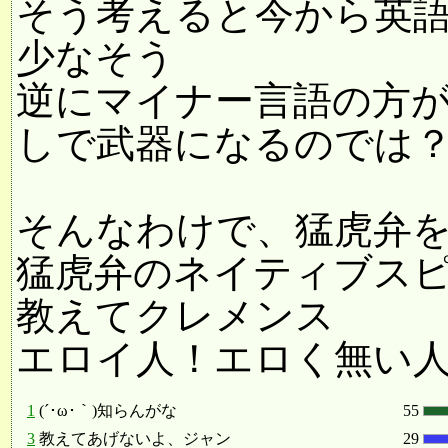
そう考えると今から英
少なそう
逆にマイナー言語の方
しで武器になるのでは
そんなわけで、猛虎弁
猛虎弁のネイティブス
教えてクレメンス
エロイ人！エロく無い人
1
(´･ω･｀)知らんがな
55
3
教えてあげないよ、ジャン
29