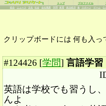
β
トップ
プロファイル
総合
ニュース
文化
社会
会社職業
学問
家電
政治経済
食
スポーツ
ゲーム
心
クリップボードには
何も入っ
#
124426
[
学問
]
言語学習
I
英語は学校でも習うし
んよ