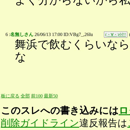
6 :
名無しさん
26/06/13 17:00 ID:VBg7_,26Iu
(・∀・)ｲｲ!!
舞浜で飲むくらいなら
な
板に戻る
全部
前100
最新50
このスレへの書き込みには
ロ
削除ガイドライン
違反報告は