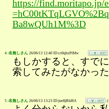
https://find.moritapo.j
=hC00tKTqLGVO%2B
Ba8wQUh1M%3D
4 :
名無しさん
26/06/13 12:40 ID:cs9qhxPiMw
(・∀・)ｲｲ!!
もしかすると、すで
索してみたがなかっ
5 :
名無しさん
26/06/13 13:23 ID:jue8jRhI8A
(
(・∀・)ｲｲ!!
よく分からないから私