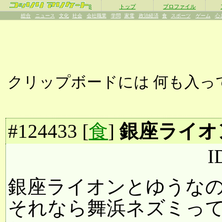
β
トップ
プロファイル
総合
ニュース
文化
社会
会社職業
学問
家電
政治経済
食
スポーツ
ゲーム
心
クリップボードには
何も入っ
#
124433
[
食
]
銀座ライオ
I
銀座ライオンとゆうな
それなら舞浜ネズミっ