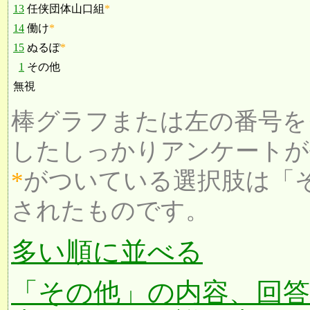
13
任侠団体山口組
*
14
働け
*
15
ぬるぽ
*
1
その他
無視
棒グラフまたは左の番号を
したしっかりアンケートが
*
がついている選択肢は「
されたものです。
多い順に並べる
「その他」の内容、回