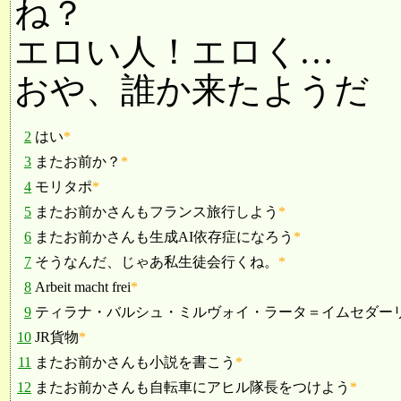
ね？
エロい人！エロく…
おや、誰か来たようだ
2
はい
*
3
またお前か？
*
4
モリタポ
*
5
またお前かさんもフランス旅行しよう
*
6
またお前かさんも生成AI依存症になろう
*
7
そうなんだ、じゃあ私生徒会行くね。
*
8
Arbeit macht frei
*
9
ティラナ・バルシュ・ミルヴォイ・ラータ＝イムセダーリャ・
10
JR貨物
*
11
またお前かさんも小説を書こう
*
12
またお前かさんも自転車にアヒル隊長をつけよう
*